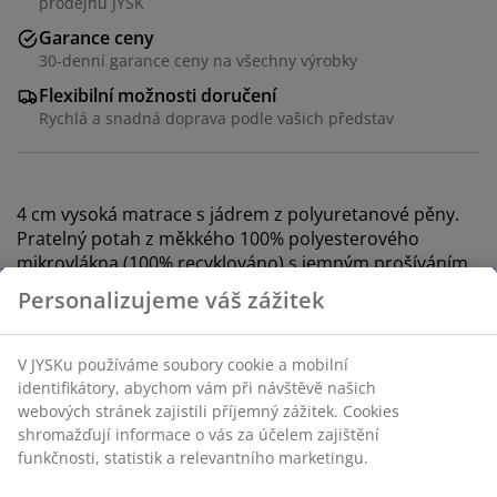
prodejnu JYSK
Garance ceny
30-denní garance ceny na všechny výrobky
Flexibilní možnosti doručení
Rychlá a snadná doprava podle vašich představ
4 cm vysoká matrace s jádrem z polyuretanové pěny.
Pratelný potah z měkkého 100% polyesterového
mikrovlákna (100% recyklováno) s jemným prošíváním.
Skladová položka: 3445623
Personalizujeme váš zážitek
Specifikace
V JYSKu používáme soubory cookie a mobilní identifikátory,
abychom vám při návštěvě našich webových stránek