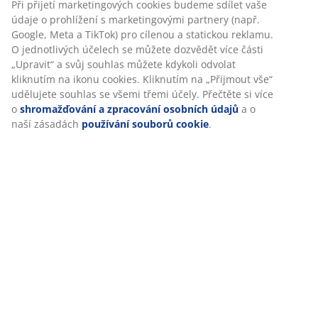
zajistili příjemný zážitek. Cookies shromažďují informace o
Hodnocení
vás za účelem zajištění funkčnosti, statistik a relevantního
(
83
)
marketingu.
Při přijetí marketingových cookies budeme sdílet vaše
údaje o prohlížení s marketingovými partnery (např.
Doprava
Google, Meta a TikTok) pro cílenou a statickou reklamu. O
jednotlivých účelech se můžete dozvědět více části
„Upravit“ a svůj souhlas můžete kdykoli odvolat kliknutím
na ikonu cookies. Kliknutím na „Přijmout vše“ udělujete
souhlas se všemi třemi účely. Přečtěte si více o
shromažďování a zpracování osobních údajů
a o naší
zásadách
používání souborů cookie
.