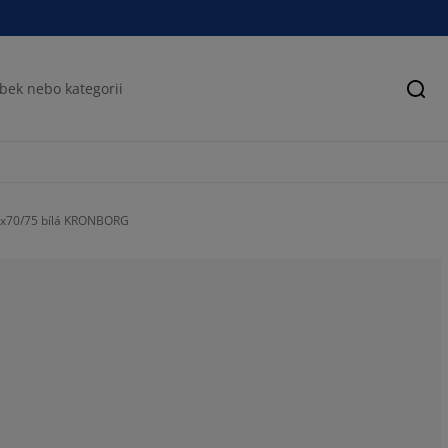
Hled
50x70/75 bílá KRONBORG
60.7142857142
10.71428571428