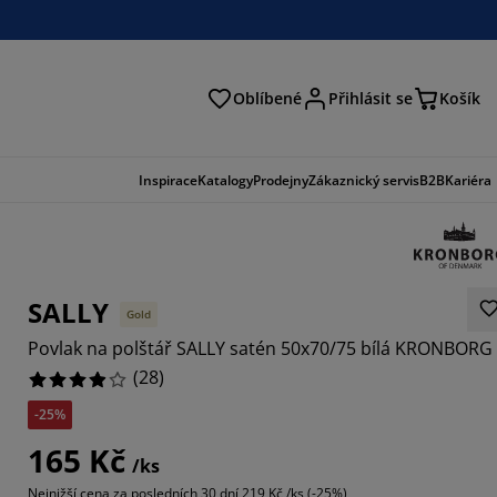
Oblíbené
Přihlásit se
Košík
at
Inspirace
Katalogy
Prodejny
Zákaznický servis
B2B
Kariéra
SALLY
Gold
Povlak na polštář SALLY satén 50x70/75 bílá KRONBORG
(
28
)
-25%
8571%
165 Kč
/ks
5714%
Nejnižší cena za posledních 30 dní
219 Kč /ks (-25%)