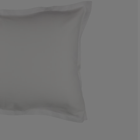
7.14285714285
3.57142857142
17.85714285714