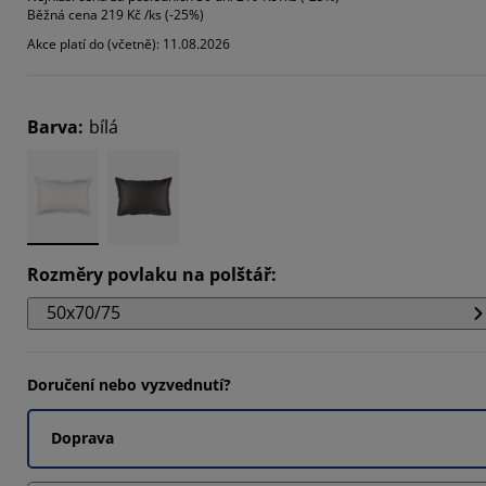
Běžná cena
219 Kč /ks (-25%)
7142%
Akce platí do (včetně): 11.08.2026
8571%
2858%
Barva
:
bílá
Rozměry povlaku na polštář
:
50x70/75
Doručení nebo vyzvednutí?
Doprava