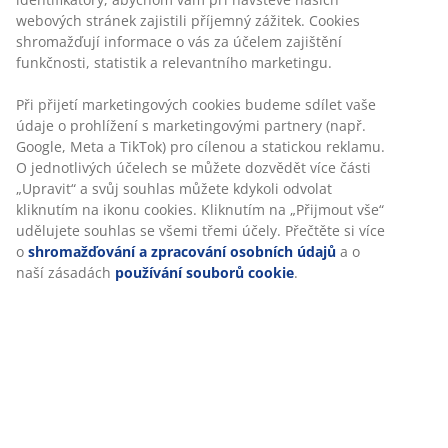
100% vysoce kvalitní bavlněný satén. Snadné žehlení.
50x70/75 cm
Skladová položka: 1060842
Specifikace
Hodnocení
(
31
)
O značce