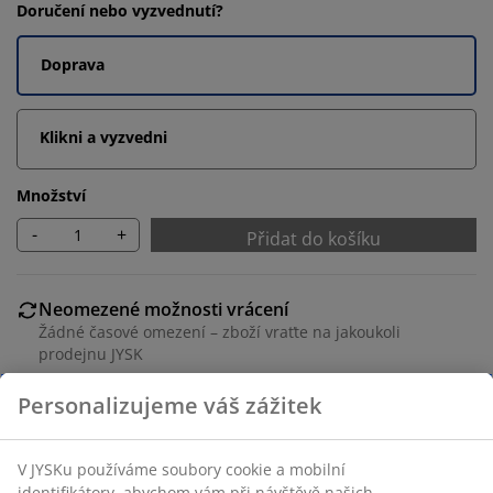
Doručení nebo vyzvednutí?
Doprava
Klikni a vyzvedni
Množství
-
+
Přidat do košíku
Neomezené možnosti vrácení
Žádné časové omezení – zboží vraťte na jakoukoli
prodejnu JYSK
Garance ceny
30-denní garance ceny na všechny výrobky
Flexibilní možnosti doručení
Rychlá a snadná doprava podle vašich představ