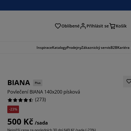
Oblíbené
Přihlásit se
Košík
at
Inspirace
Katalogy
Prodejny
Zákaznický servis
B2B
Kariéra
BIANA
Plus
Povlečení BIANA 140x200 písková
(
273
)
-23%
803%
500 Kč
/sada
425%
Nejnižší cena za posledních 30 dní
649 Kč /sada (-23%)