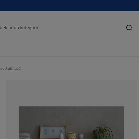
Hled
x200 písková
78.02197802197
8.424908424908