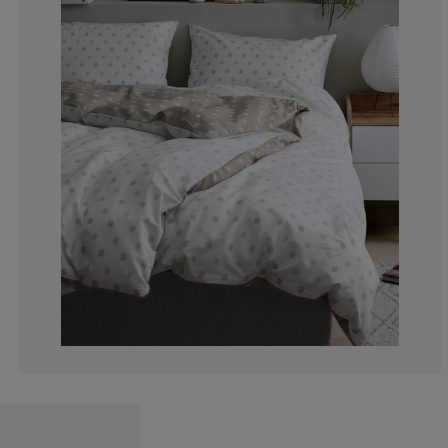
6.227106227106
0.366300366300
6.95970695970