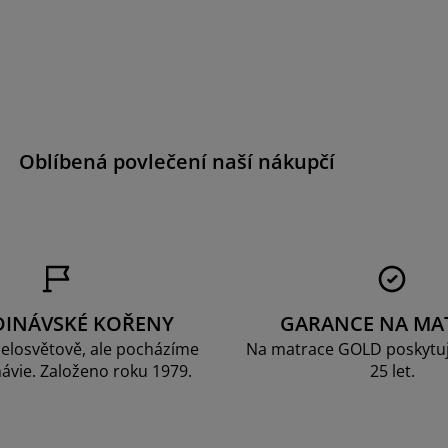
Oblíbená povlečení naší nákupčí
DINÁVSKÉ KOŘENY
GARANCE NA MA
elosvětově, ale pocházíme
Na matrace GOLD poskytu
ávie. Založeno roku 1979.
25 let.