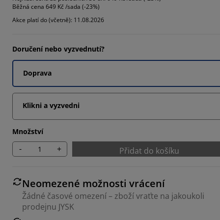
Běžná cena
649 Kč /sada (-23%)
227%
Akce platí do (včetně): 11.08.2026
3663%
696%
Doručení nebo vyzvednutí?
Doprava
Klikni a vyzvedni
Množství
-
+
Přidat do košíku
Neomezené možnosti vrácení
Žádné časové omezení – zboží vraťte na jakoukoli
prodejnu JYSK