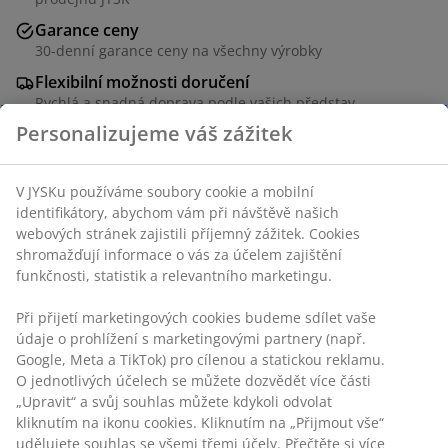
Garance ceny
30-denní garance ceny na všechny výrobky
Flexibilní možnosti doručení
Rychlá a snadná doprava podle vašich představ
Kvalitní a pevná 100% bavlna. 140x200 cm
Personalizujeme váš zážitek
Skladová položka: 7373770
V JYSKu používáme soubory cookie a mobilní identifikátory,
abychom vám při návštěvě našich webových stránek
Specifikace
zajistili příjemný zážitek. Cookies shromažďují informace o
vás za účelem zajištění funkčnosti, statistik a relevantního
marketingu.
Hodnocení
Při přijetí marketingových cookies budeme sdílet vaše
údaje o prohlížení s marketingovými partnery (např.
(
5
)
Google, Meta a TikTok) pro cílenou a statickou reklamu. O