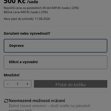
500 Kč
/sada
Nejnižší cena za posledních 30 dní
649 Kč /sada (-23%)
Běžná cena
649 Kč /sada (-23%)
Akce platí do (včetně): 11.08.2026
Doručení nebo vyzvednutí?
Doprava
Klikni a vyzvedni
Množství
-
+
Přidat do košíku
Neomezené možnosti vrácení
Žádné časové omezení – zboží vraťte na jakoukoli
prodejnu JYSK