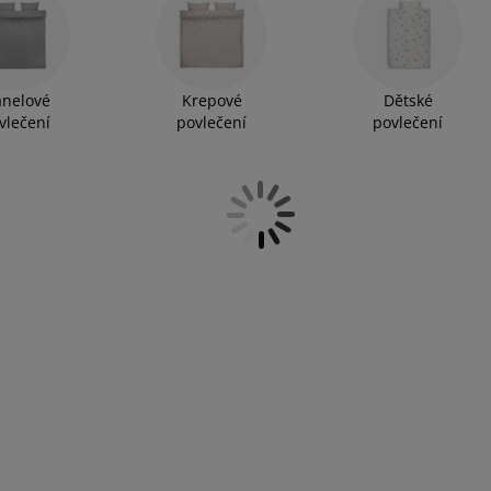
různých barev a vzorů. Pro minimalisty máme jednobarevné
í. Na našem blogu najdete i
další inspiraci do ložnice
. Užijte si
anelové
Krepové
Dětské
vlečení
povlečení
povlečení