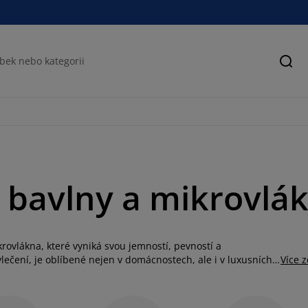
Hled
z bavlny a mikrovlá
rovlákna, které vyniká svou jemností, pevností a
lečení, je oblíbené nejen v domácnostech, ale i v luxusních
Více 
ny pro přirozený komfort nebo směsi s polyesterem pro
ní, jeho elegantní vzhled a dlouhá životnost za to stojí.
 můžete z velikostí pro jednolůžka (140x200), dvojlůžka