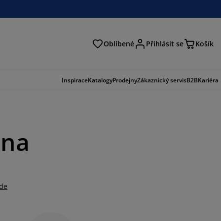
Oblíbené
Přihlásit se
Košík
at
Inspirace
Katalogy
Prodejny
Zákaznický servis
B2B
Kariéra
kna
zde