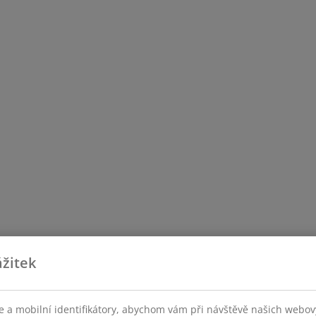
žitek
 a mobilní identifikátory, abychom vám při návštěvě našich webovýc