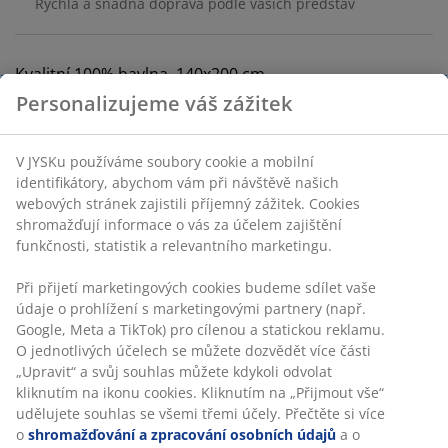
Rychlá a snadná doprava podle vašich představ
Kvalitní 100% bavlna. 140x200 cm
Personalizujeme váš zážitek
Skladová položka: 1830270
V JYSKu používáme soubory cookie a mobilní
identifikátory, abychom vám při návštěvě našich
webových stránek zajistili příjemný zážitek. Cookies
Specifikace
shromažďují informace o vás za účelem zajištění
funkčnosti, statistik a relevantního marketingu.
Při přijetí marketingových cookies budeme sdílet vaše
Hodnocení
údaje o prohlížení s marketingovými partnery (např.
(
39
)
Google, Meta a TikTok) pro cílenou a statickou reklamu.
O jednotlivých účelech se můžete dozvědět více části
„Upravit“ a svůj souhlas můžete kdykoli odvolat
kliknutím na ikonu cookies. Kliknutím na „Přijmout vše“
Doprava
udělujete souhlas se všemi třemi účely. Přečtěte si více
o
shromažďování a zpracování osobních údajů
a o