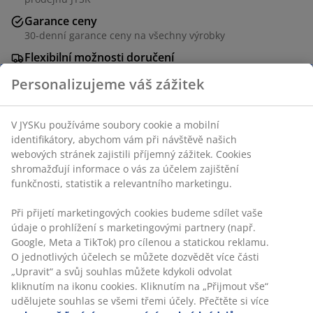
Garance ceny
30-denní garance ceny na všechny výrobky
Flexibilní možnosti doručení
Rychlá a snadná doprava podle vašich představ
Personalizujeme váš zážitek
Skladová položka: 1852070
V JYSKu používáme soubory cookie a mobilní
identifikátory, abychom vám při návštěvě našich
Specifikace
webových stránek zajistili příjemný zážitek. Cookies
shromažďují informace o vás za účelem zajištění
funkčnosti, statistik a relevantního marketingu.
Hodnocení
Při přijetí marketingových cookies budeme sdílet vaše
údaje o prohlížení s marketingovými partnery (např.
(
3
)
Google, Meta a TikTok) pro cílenou a statickou reklamu. O
jednotlivých účelech se můžete dozvědět více části
„Upravit“ a svůj souhlas můžete kdykoli odvolat kliknutím