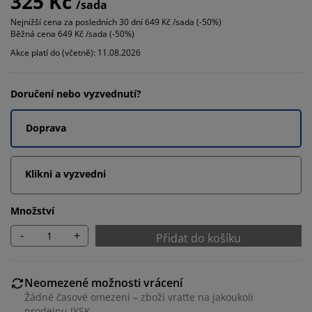
325 Kč
/sada
Nejnižší cena za posledních 30 dní
649 Kč /sada (-50%)
Běžná cena
649 Kč /sada (-50%)
Akce platí do (včetně): 11.08.2026
Doručení nebo vyzvednutí?
Doprava
Klikni a vyzvedni
Množství
-
+
Přidat do košíku
Neomezené možnosti vrácení
Žádné časové omezení – zboží vraťte na jakoukoli
prodejnu JYSK