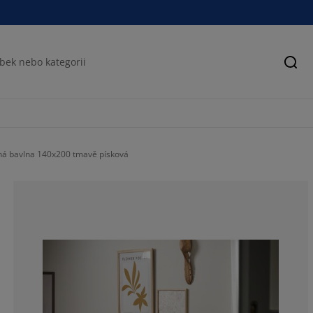
Hled
ná bavlna 140x200 tmavě písková
100%
0%