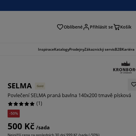
Oblíbené
Přihlásit se
Košík
at
Inspirace
Katalogy
Prodejny
Zákaznický servis
B2B
Kariéra
SELMA
Gold
Povlečení SELMA praná bavlna 140x200 tmavě písková
(
1
)
-50%
500 Kč
/sada
Nejnižší cena za posledních 30 dní
999 Kč /sada (-50%)