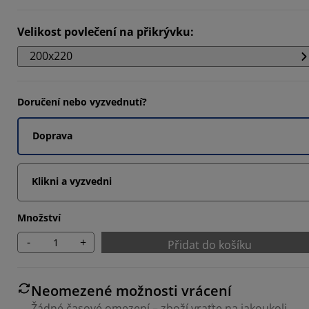
3334%
Velikost povlečení na přikrývku
:
6667%
200x220
3334%
Doručení nebo vyzvednutí?
Doprava
Klikni a vyzvedni
Množství
-
+
Přidat do košíku
Neomezené možnosti vrácení
Žádné časové omezení – zboží vraťte na jakoukoli