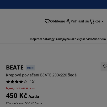
Oblíbené
Přihlásit se
Košík
at
Inspirace
Katalogy
Prodejny
Zákaznický servis
B2B
Kariéra
BEATE
Basic
Krepové povlečení BEATE 200x220 šedá
(
15
)
Nyní ještě nižší cena
450 Kč
6666%
/sada
Původní cena: 500 Kč /sada