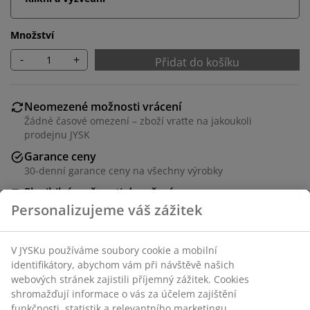
Množství
-
+
Přidat do košíku
Neomezené možnosti vrácení
Žádné časové omezení – zboží vraťte na jakoukoli
prodejnu JYSK
Garance ceny
30-denní garance ceny na všechny výrobky
Flexibilní možnosti doručení
Rychlá a snadná doprava podle vašich představ
Kvalitní 100% polyesterový krep. 140x200 cm
Skladová položka: 1813670