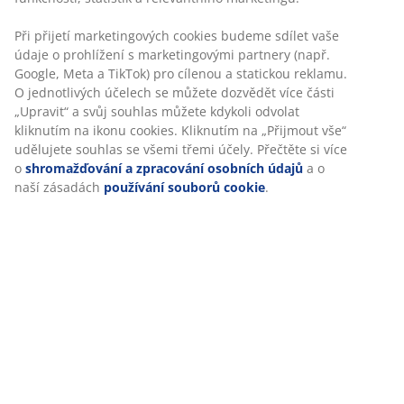
Specifikace
Hodnocení
(
31
)
Doprava
Personalizujeme váš zážitek
V JYSKu používáme soubory cookie a mobilní identifikátory, ab
při návštěvě našich webových stránek zajistili příjemný zážitek. 
shromažďují informace o vás za účelem zajištění funkčnosti, stat
relevantního marketingu.