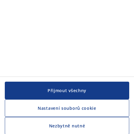
CENTRÁLA
Sledovat JYSK
Jsme hrdým partnerem Českého paralympijského týmu