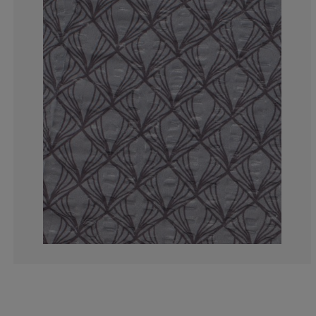
9.67741935483
3.22580645161
9.67741935483