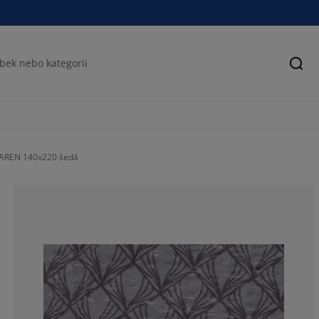
Hled
KAREN 140x220 šedá
67.7419354838
9.67741935483