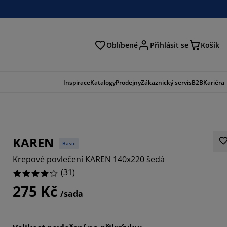
Oblíbené
Přihlásit se
Košík
at
Inspirace
Katalogy
Prodejny
Zákaznický servis
B2B
Kariéra
KAREN
Basic
Krepové povlečení KAREN 140x220 šedá
(
31
)
275 Kč
/sada
7096%
871%