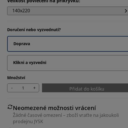
Velikost povlečení na přikrývku
:
871%
140x220
2903%
871%
Doručení nebo vyzvednutí?
Doprava
Klikni a vyzvedni
Množství
-
+
Přidat do košíku
Neomezené možnosti vrácení
Žádné časové omezení – zboží vraťte na jakoukoli
prodejnu JYSK