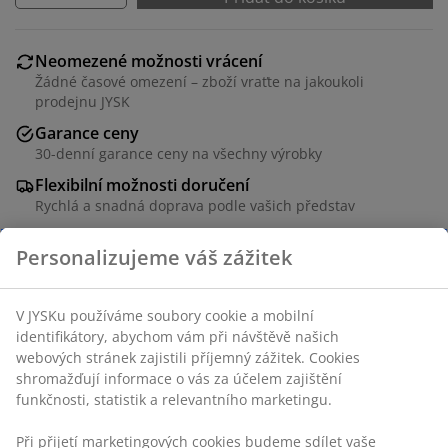
Neomezené možnosti vrácení
Žádné časové omezení – zboží vraťte na jakoukoli
prodejnu JYSK
Garance ceny
30-denní garance ceny na všechny výrobky
Flexibilní možnosti doručení
Rychlá a snadná doprava podle vašich představ
Personalizujeme váš zážitek
Skladová položka: 1839571
V JYSKu používáme soubory cookie a mobilní
identifikátory, abychom vám při návštěvě našich
webových stránek zajistili příjemný zážitek. Cookies
Specifikace
shromažďují informace o vás za účelem zajištění
funkčnosti, statistik a relevantního marketingu.
Při přijetí marketingových cookies budeme sdílet vaše