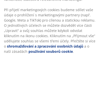
Specifikace
Hodnocení
(
1
)
Doprava