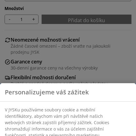
Množství
-
+
Přidat do košíku
Neomezené možnosti vrácení
Žádné časové omezení – zboží vraťte na jakoukoli
prodejnu JYSK
Garance ceny
30-denní garance ceny na všechny výrobky
Flexibilní možnosti doručení
Rychlá a snadná doprava podle vašich představ
Měkký 100% bavlněný krep. Není třeba žehlit. 140x200
cm
Skladová položka: 1814670