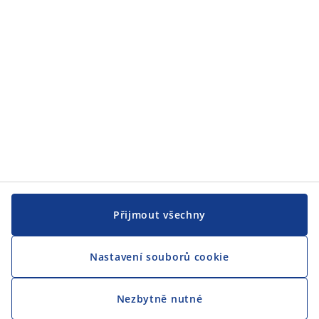
CENTRÁLA
Sledovat JYSK
Jsme hrdým partnerem Českého paralympijského týmu