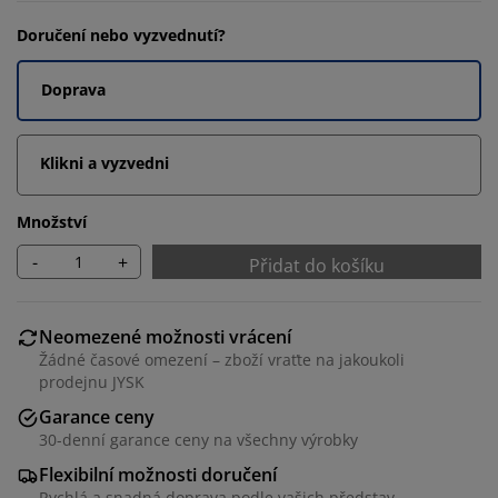
Doručení nebo vyzvednutí?
Doprava
Klikni a vyzvedni
Množství
-
+
Přidat do košíku
Neomezené možnosti vrácení
Žádné časové omezení – zboží vraťte na jakoukoli
prodejnu JYSK
Garance ceny
30-denní garance ceny na všechny výrobky
Flexibilní možnosti doručení
Rychlá a snadná doprava podle vašich představ