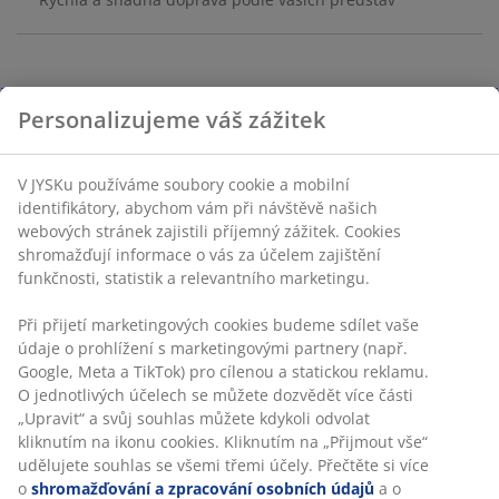
Potah ze 100% polyesteru. 220x240 cm
Personalizujeme váš zážitek
Skladová položka: 4616166
V JYSKu používáme soubory cookie a mobilní
identifikátory, abychom vám při návštěvě našich
Specifikace
webových stránek zajistili příjemný zážitek. Cookies
shromažďují informace o vás za účelem zajištění
funkčnosti, statistik a relevantního marketingu.
Hodnocení
Při přijetí marketingových cookies budeme sdílet vaše
údaje o prohlížení s marketingovými partnery (např.
(
23
)
Google, Meta a TikTok) pro cílenou a statickou reklamu.
O jednotlivých účelech se můžete dozvědět více části
„Upravit“ a svůj souhlas můžete kdykoli odvolat
Doprava
kliknutím na ikonu cookies. Kliknutím na „Přijmout vše“
udělujete souhlas se všemi třemi účely. Přečtěte si více