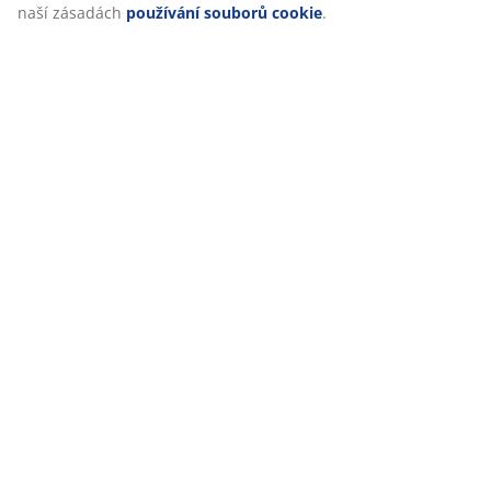
o
shromažďování a zpracování osobních údajů
a o naší
zásadách
používání souborů cookie
.