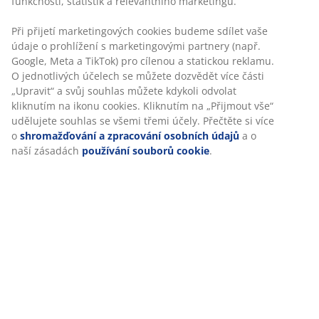
Specifikace
Hodnocení
(
171
)
Doprava