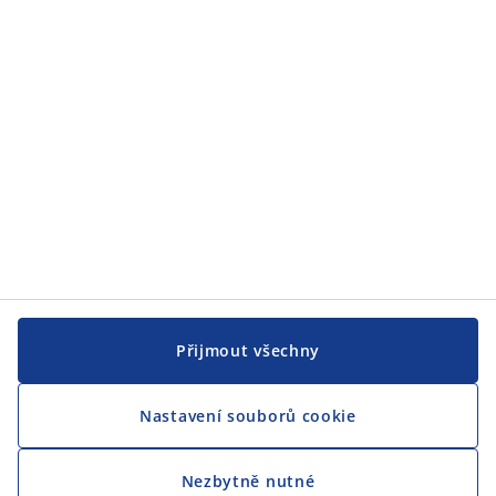
JYSK
CENTRÁLA
Sledovat JYSK
Jsme hrdým partnerem Českého paralympijského týmu