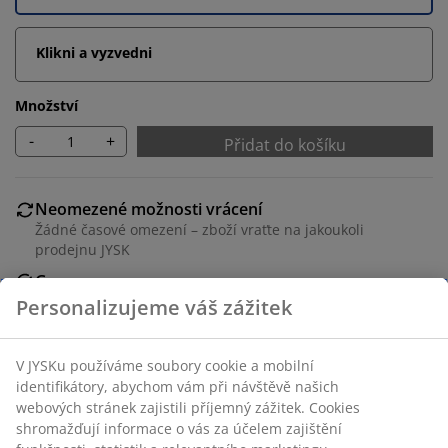
Klikni a vyzvedni
Množství
-
+
Přidat do košíku
Neomezené možnosti vrácení
Žádné časové omezení – zboží vraťte na jakoukoli
prodejnu JYSK
Garance ceny
30-denní garance ceny na všechny výrobky
Flexibilní možnosti doručení
Rychlá a snadná doprava podle vašich představ
Skladová položka: 1627542