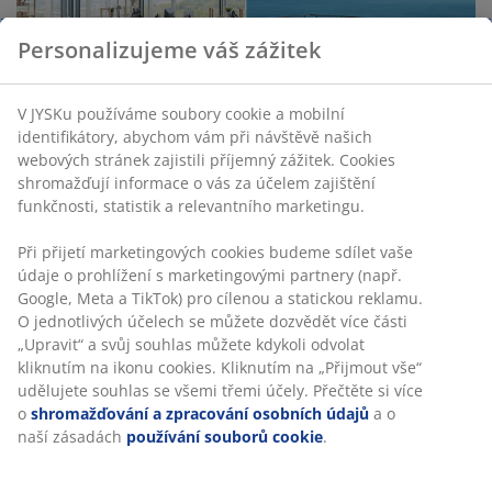
Personalizujeme váš zážitek
V JYSKu používáme soubory cookie a mobilní
identifikátory, abychom vám při návštěvě našich
webových stránek zajistili příjemný zážitek. Cookies
shromažďují informace o vás za účelem zajištění
funkčnosti, statistik a relevantního marketingu.
46 LET SKVĚLÝCH NABÍDEK
Při přijetí marketingových cookies budeme sdílet vaše
Více než 3500 prodejen ve 49 zemích po celém světě.
údaje o prohlížení s marketingovými partnery (např.
Google, Meta a TikTok) pro cílenou a statickou reklamu.
O jednotlivých účelech se můžete dozvědět více části
„Upravit“ a svůj souhlas můžete kdykoli odvolat
kliknutím na ikonu cookies. Kliknutím na „Přijmout vše“
udělujete souhlas se všemi třemi účely. Přečtěte si více
SKANDINÁVSKÉ KOŘENY
o
shromažďování a zpracování osobních údajů
a o
Působíme celosvětově, ale pocházíme ze Skandinávie.
naší zásadách
používání souborů cookie
.
Založeno roku 1979.