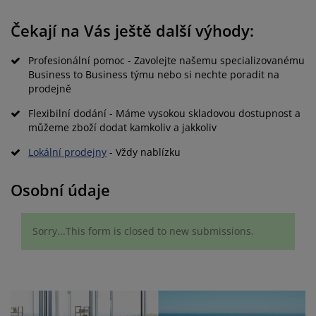
éče o nábytek/doplňky
enkovní osvětlení
rostěradla
ostelové rámy
světlení
Čekají na Vás ještě další výhody:
emping
tní skříně
oxspring rámy s úložným prostorem
omácnost
Profesionální pomoc - Zavolejte našemu specializovanému
ábytek do ložnice
ošty
ětský pokoj
Business to Business týmu nebo si nechte poradit na
prodejně
ětské matrace
raní
Flexibilní dodání - Máme vysokou skladovou dostupnost a
můžeme zboží dodat kamkoliv a jakkoliv
ětské postele
ro mazlíčky
Lokální prodejny
- Vždy nablízku
Osobní údaje
Status
Sorry...This form is closed to new submissions.
message