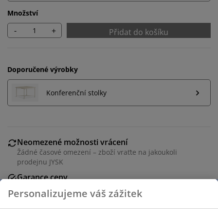
Množství
-
+
Přidat do košíku
Doporučené výrobky
Konferenční stolky
Neomezené možnosti vrácení
Žádné časové omezení – zboží vraťte na jakoukoli
prodejnu JYSK
Garance ceny
30-denní garance ceny na všechny výrobky
Flexibilní možnosti doručení
Rychlá a snadná doprava podle vašich představ