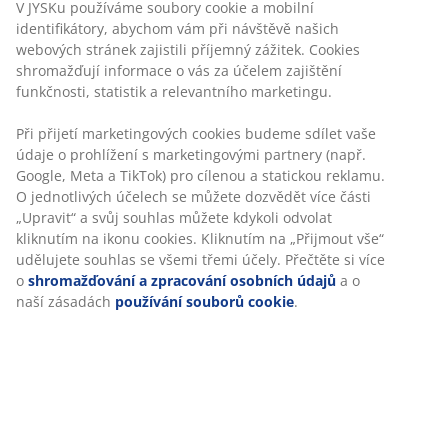
Modulová pohovka včetně 2 modulů. 1 modul lenošky a
1 modul s otevřeným koncem: Potah. Sedadlo s
taštičkovými pružinami a pěnovou výplní. Opěradlo s
pěnovou výplní. Š215×V64×H94/155 cm
Skladová položka: S363109
Komplet je tvořen následujícími
položkami
Specifikace