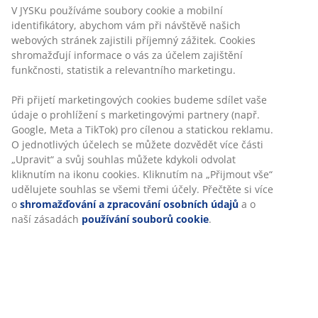
Modulová pohovka včetně 3 modulů. 1 středový modul,
1 modul lenošky a 1 modul s rohovým/otevřeným
koncem: Potah. Sedadlo s taštičkovými pružinami a
pěnovou výplní. Opěradlo s pěnovou výplní.
Š285×V64×H94/155 cm
Skladová položka: S363113
Komplet je tvořen následujícími
položkami
Specifikace