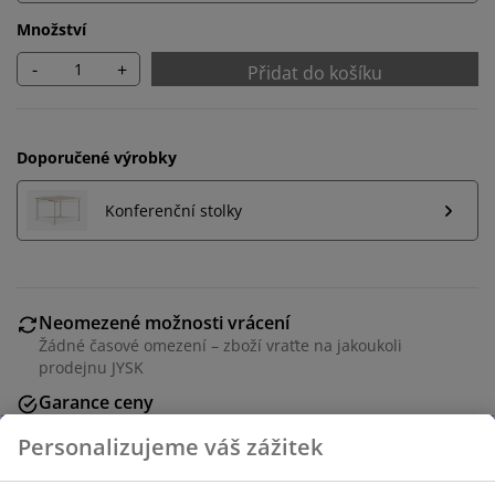
Množství
-
+
Přidat do košíku
Doporučené výrobky
Konferenční stolky
Neomezené možnosti vrácení
Žádné časové omezení – zboží vraťte na jakoukoli
prodejnu JYSK
Garance ceny
30-denní garance ceny na všechny výrobky
Flexibilní možnosti doručení
Rychlá a snadná doprava podle vašich představ