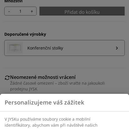
Množství
-
+
Přidat do košíku
Doporučené výrobky
Konferenční stolky
Neomezené možnosti vrácení
Žádné časové omezení – zboží vraťte na jakoukoli
prodejnu JYSK
Garance ceny
30-denní garance ceny na všechny výrobky
Flexibilní možnosti doručení
Rychlá a snadná doprava podle vašich představ