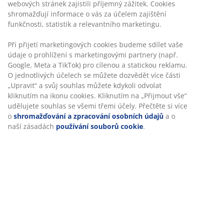
3místná pohovka s potahem. Sedadlo s taštičkovými
pružinami a pěnovou výplní. Opěradlo s pěnovou
výplní. Nohy z masivního dřeva. Š210 x V85 x H84 cm
Skladová položka: 3600407
Návod k sestavení
Specifikace
Hodnocení
(
360
)