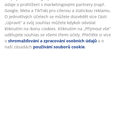
Hodnocení
abychom vám při návštěvě našich webových stránek zajistili
příjemný zážitek. Cookies shromažďují informace o vás za
(
29
)
účelem zajištění funkčnosti, statistik a relevantního
marketingu.
Doprava
Při přijetí marketingových cookies budeme sdílet vaše údaje
o prohlížení s marketingovými partnery (např. Google, Meta
a TikTok) pro cílenou a statickou reklamu. O jednotlivých
účelech se můžete dozvědět více části „Upravit“ a svůj
souhlas můžete kdykoli odvolat kliknutím na ikonu cookies.
Kliknutím na „Přijmout vše“ udělujete souhlas se všemi
třemi účely. Přečtěte si více o
shromažďování a zpracování
osobních údajů
a o naší zásadách
používání souborů
cookie
.