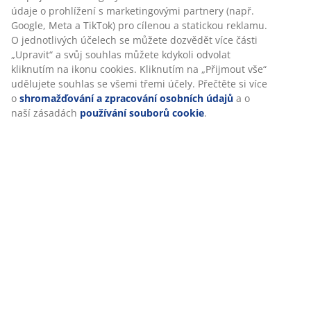
Hodnocení
(
29
)
Personalizujeme váš zážitek
Doprava
V JYSKu používáme soubory cookie a mobilní identifikátory,
abychom vám při návštěvě našich webových stránek zajistili
příjemný zážitek. Cookies shromažďují informace o vás za účel
zajištění funkčnosti, statistik a relevantního marketingu.
Při přijetí marketingových cookies budeme sdílet vaše údaje o
prohlížení s marketingovými partnery (např. Google, Meta a
TikTok) pro cílenou a statickou reklamu. O jednotlivých účelech 
můžete dozvědět více části „Upravit“ a svůj souhlas můžete
kdykoli odvolat kliknutím na ikonu cookies. Kliknutím na „Přijmo
vše“ udělujete souhlas se všemi třemi účely. Přečtěte si více o
shromažďování a zpracování osobních údajů
a o naší zásadách
používání souborů cookie
.