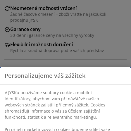
Neomezené možnosti vrácení
Žádné časové omezení – zboží vraťte na jakoukoli
prodejnu JYSK
Garance ceny
30-denní garance ceny na všechny výrobky
Flexibilní možnosti doručení
Rychlá a snadná doprava podle vašich představ
Skladová položka: 3630137
Návod k sestavení
Specifikace