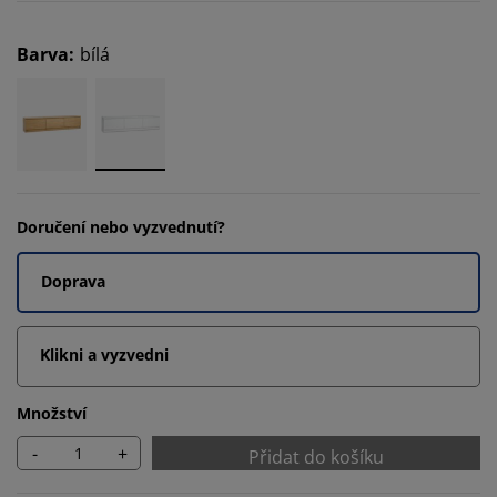
Barva
:
bílá
Doručení nebo vyzvednutí?
Doprava
Klikni a vyzvedni
Množství
-
+
Přidat do košíku