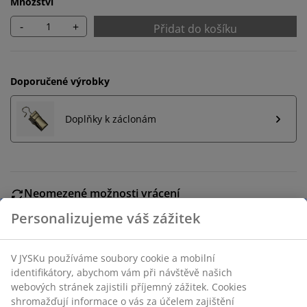
Množství
-
+
Přidat do košíku
Doporučené výrobky
Doplňky k záclonám
Neomezené možnosti vrácení
Žádné časové omezení – zboží vraťte na jakoukoli
prodejnu JYSK
Garance ceny
30-denní garance ceny na všechny výrobky
Flexibilní možnosti doručení
Rychlá a snadná doprava podle vašich představ