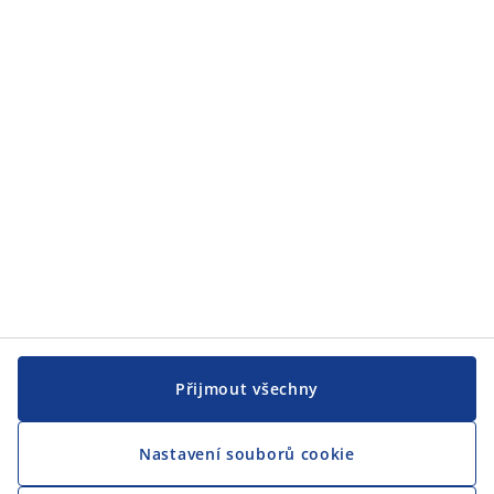
JYSK
JYSK
CENTRÁLA
Sledovat JYSK
Jsme hrdým partnerem Českého paralympijského týmu