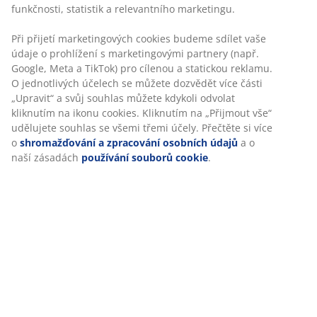
Skladová položka: 5220900
Specifikace
Hodnocení
(
56
)
Doprava