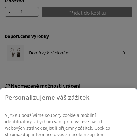
Množství
-
+
Přidat do košíku
Doporučené výrobky
Doplňky k záclonám
Neomezené možnosti vrácení
Žádné časové omezení – zboží vraťte na jakoukoli
prodejnu JYSK
Garance ceny
30-denní garance ceny na všechny výrobky
Flexibilní možnosti doručení
Rychlá a snadná doprava podle vašich představ