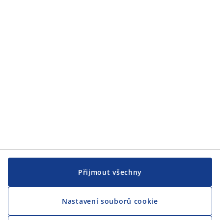
JYSK
JYSK
CENTRÁLA
Sledovat JYSK
Jsme hrdým partnerem Českého paralympijského týmu