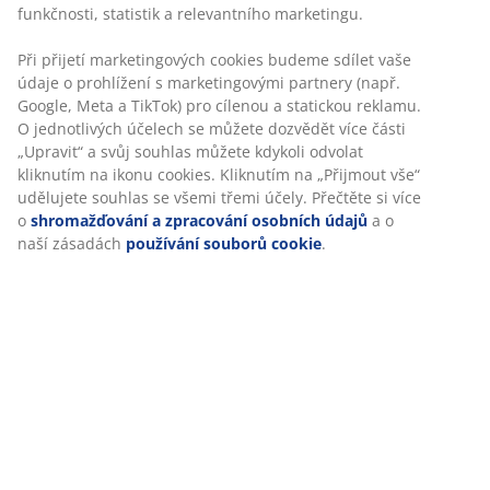
Skladová položka: 5236302
Specifikace
Personalizujeme váš zážitek
Hodnocení
V JYSKu používáme soubory cookie a mobilní identifikátory, aby
(
10
)
vám při návštěvě našich webových stránek zajistili příjemný záži
Cookies shromažďují informace o vás za účelem zajištění funkčno
statistik a relevantního marketingu.
Doprava
Při přijetí marketingových cookies budeme sdílet vaše údaje o
prohlížení s marketingovými partnery (např. Google, Meta a TikT
pro cílenou a statickou reklamu. O jednotlivých účelech se může
dozvědět více části „Upravit“ a svůj souhlas můžete kdykoli odvo
kliknutím na ikonu cookies. Kliknutím na „Přijmout vše“ udělujet