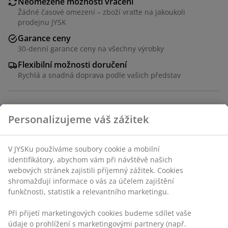
Neomezené možnosti vrácení
Žádné časové omezení – zboží vraťte na jakoukoli
prodejnu JYSK
Garance ceny
30-denní garance ceny na všechny výrobky
Flexibilní možnosti doručení
Rychlá a snadná doprava podle vašich představ
Skladová položka: 5237203
Specifikace
Personalizujeme váš zážitek
V JYSKu používáme soubory cookie a mobilní identifikátory,
Hodnocení
abychom vám při návštěvě našich webových stránek
zajistili příjemný zážitek. Cookies shromažďují informace o
(
0
)
vás za účelem zajištění funkčnosti, statistik a relevantního