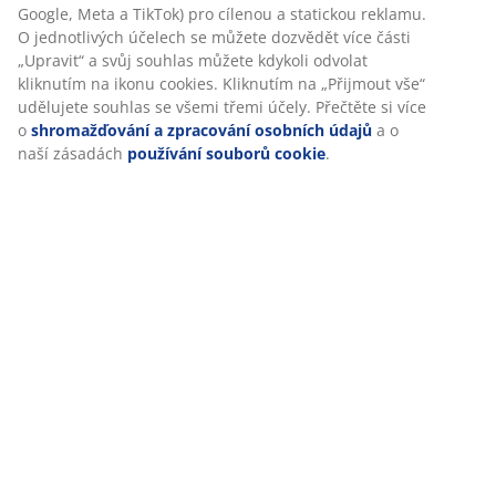
marketingu.
Doprava
Při přijetí marketingových cookies budeme sdílet vaše
údaje o prohlížení s marketingovými partnery (např.
Google, Meta a TikTok) pro cílenou a statickou reklamu. O
jednotlivých účelech se můžete dozvědět více části
„Upravit“ a svůj souhlas můžete kdykoli odvolat kliknutím
na ikonu cookies. Kliknutím na „Přijmout vše“ udělujete
souhlas se všemi třemi účely. Přečtěte si více o
shromažďování a zpracování osobních údajů
a o naší
zásadách
používání souborů cookie
.