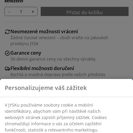
Množství
-
+
Přidat do košíku
Neomezené možnosti vrácení
Žádné časové omezení – zboží vraťte na jakoukoli
prodejnu JYSK
Garance ceny
30-denní garance ceny na všechny výrobky
Flexibilní možnosti doručení
Rychlá a snadná doprava podle vašich představ
Polyester. Snadná regulace dopadajícího světla. S
řetízkem. Š120xV180 cm
Skladová položka: 5529530
Návod k sestavení