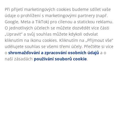
Specifikace
Personalizujeme váš zážitek
Hodnocení
V JYSKu používáme soubory cookie a mobilní identifikátory,
(
233
)
abychom vám při návštěvě našich webových stránek zajistili
příjemný zážitek. Cookies shromažďují informace o vás za účel
zajištění funkčnosti, statistik a relevantního marketingu.
Doprava
Při přijetí marketingových cookies budeme sdílet vaše údaje o
prohlížení s marketingovými partnery (např. Google, Meta a
TikTok) pro cílenou a statickou reklamu. O jednotlivých účelech 
můžete dozvědět více části „Upravit“ a svůj souhlas můžete
kdykoli odvolat kliknutím na ikonu cookies. Kliknutím na „Přijmo
vše“ udělujete souhlas se všemi třemi účely. Přečtěte si více o
shromažďování a zpracování osobních údajů
a o naší zásadách
používání souborů cookie
.