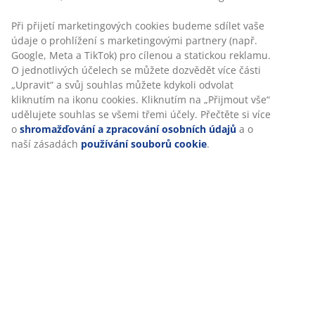
Specifikace
Hodnocení
(
300
)
Doprava
Personalizujeme váš zážitek
V JYSKu používáme soubory cookie a mobilní identifikátory, aby