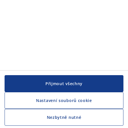
CENTRÁLA
Sledovat JYSK
Jsme hrdým partnerem Českého paralympijského týmu