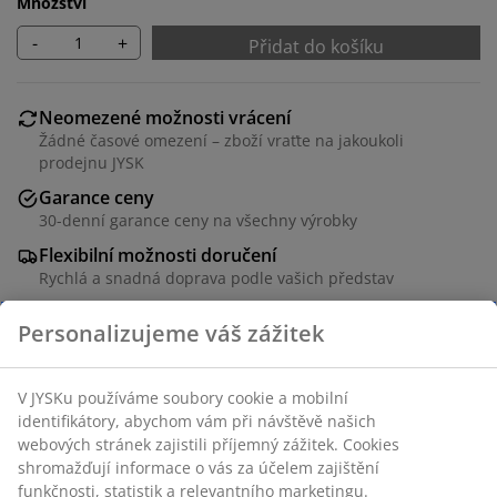
Množství
-
+
Přidat do košíku
Neomezené možnosti vrácení
Žádné časové omezení – zboží vraťte na jakoukoli
prodejnu JYSK
Garance ceny
30-denní garance ceny na všechny výrobky
Flexibilní možnosti doručení
Rychlá a snadná doprava podle vašich představ
Polyester. Snadná regulace dopadajícího světla. S
řetízkem. Š120xV180 cm
Skladová položka: 5529513
Návod k sestavení