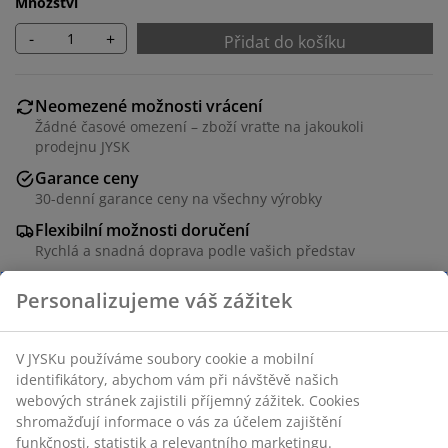
Množství
-
+
Přidat do košíku
Neomezené možnosti vrácení
Žádné časové omezení – zboží vraťte na jakoukoli
prodejnu JYSK
Garance ceny
30-denní garance ceny na všechny výrobky
Flexibilní možnosti doručení
Rychlá a snadná doprava podle vašich představ
Polyester. Snadná regulace dopadajícího světla. S
řetízkem. Š45xV180 cm
Skladová položka: 5529526
Návod k sestavení