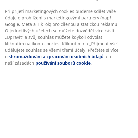
Specifikace
Hodnocení
(
232
)
Doprava
Personalizujeme váš zážitek
V JYSKu používáme soubory cookie a mobilní identifikátory, ab
při návštěvě našich webových stránek zajistili příjemný zážitek. 
shromažďují informace o vás za účelem zajištění funkčnosti, stat
relevantního marketingu.