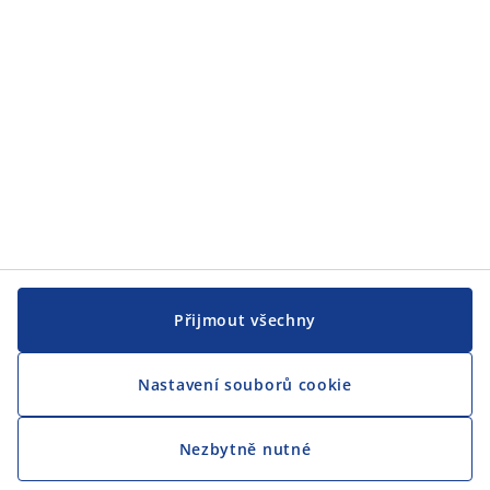
CENTRÁLA
Sledovat JYSK
Jsme hrdým partnerem Českého paralympijského týmu