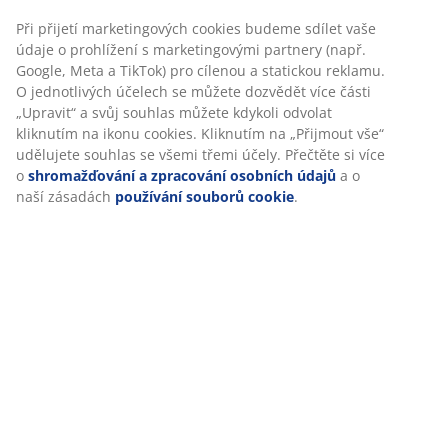
Specifikace
Hodnocení
(
82
)
Personalizujeme váš zážitek
Doprava
V JYSKu používáme soubory cookie a mobilní identifikátory, aby
vám při návštěvě našich webových stránek zajistili příjemný záži
Cookies shromažďují informace o vás za účelem zajištění funkčno
statistik a relevantního marketingu.
Při přijetí marketingových cookies budeme sdílet vaše údaje o
prohlížení s marketingovými partnery (např. Google, Meta a TikT
cílenou a statickou reklamu. O jednotlivých účelech se můžete