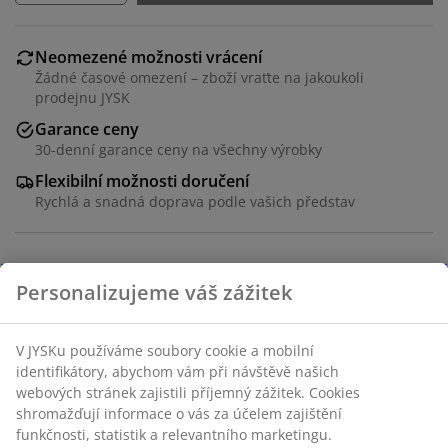
Neomezené možnosti vrácení
Žádné časové omezení – zboží vraťte na jakoukoli
prodejnu JYSK
Garance ceny
30-denní garance ceny na všechny výrobky
Flexibilní možnosti doručení
Rychlá a snadná doprava podle vašich představ
Polyester. Dvě vrstvy průhledných a uzavřených pruhů
umožňují regulovat množství světla vstupujícího do
místnosti. S řetízkem. Š60xV180 cm
Skladová položka: 5532510
Návod k sestavení