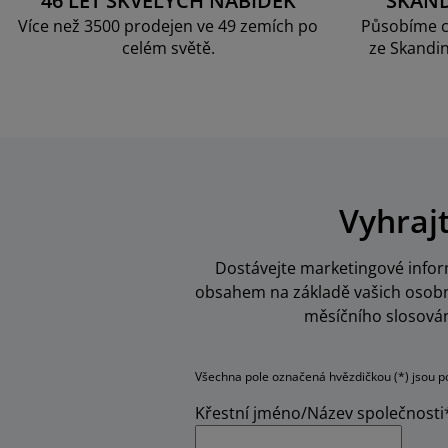
46 LET SKVĚLÝCH NABÍDEK
SKAN
Více než 3500 prodejen ve 49 zemích po
Působíme c
celém světě.
ze Skandin
Vyhraj
Dostávejte marketingové inform
obsahem na základě vašich osobní
měsíčního slosován
Všechna pole označená hvězdičkou (*) jsou p
Křestní jméno/Název společnosti