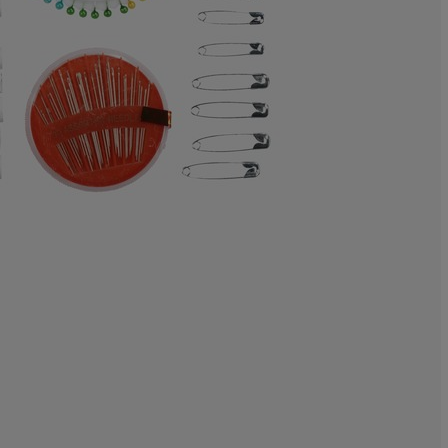
0%
0%
10.52631578947