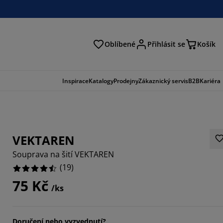
Oblíbené
Přihlásit se
Košík
at
Inspirace
Katalogy
Prodejny
Zákaznický servis
B2B
Kariéra
VEKTAREN
Souprava na šití VEKTAREN
(
19
)
75 Kč
/ks
5263%
3683%
Doručení nebo vyzvednutí?