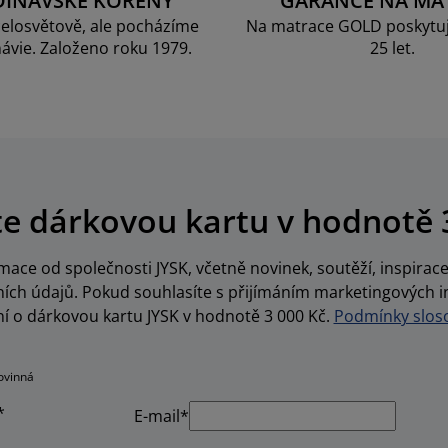
DINÁVSKÉ KOŘENY
GARANCE NA MA
elosvětově, ale pocházíme
Na matrace GOLD poskytu
ávie. Založeno roku 1979.
25 let.
te dárkovou kartu v hodnotě 
ace od společnosti JYSK, včetně novinek, soutěží, inspira
ch údajů. Pokud souhlasíte s přijímáním marketingových i
í o dárkovou kartu JYSK v hodnotě 3 000 Kč.
Podmínky sloso
ovinná
*
E-mail*