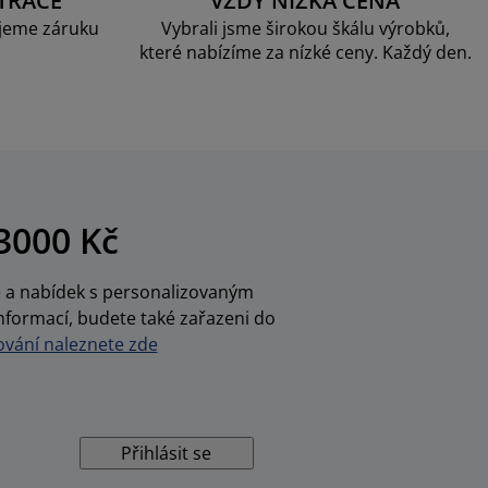
TRACE
VŽDY NÍZKÁ CENA
jeme záruku
Vybrali jsme širokou škálu výrobků,
které nabízíme za nízké ceny. Každý den.
3000 Kč
ce a nabídek s personalizovaným
nformací, budete také zařazeni do
vání naleznete zde
Přihlásit se