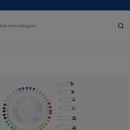
Hled
78.9473684210
10.52631578947