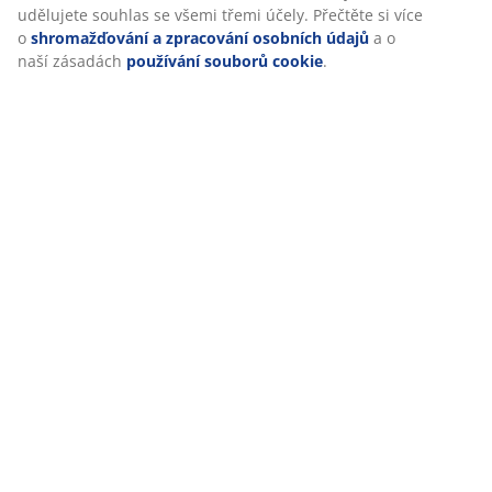
(
78
)
Doprava