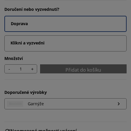
Doručení nebo vyzvednutí?
Doprava
Klikni a vyzvedni
Množství
-
+
Přidat do košíku
Doporučené výrobky
Garnýže
Neomezené možnosti vrácení