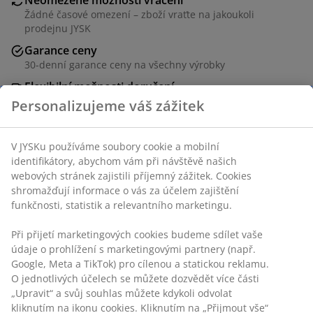
Žádné časové omezení – zboží vraťte na jakoukoli
prodejnu JYSK
Garance ceny
30-denní garance ceny na všechny výrobky
Flexibilní možnosti doručení
Rychlá a snadná doprava podle vašich představ
Polyester. S kanálkem. 1 x Š140 x V300 cm
Skladová položka: 5096101
Specifikace
Hodnocení