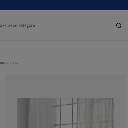
Hled
0 pruhy bílá
75%
0%