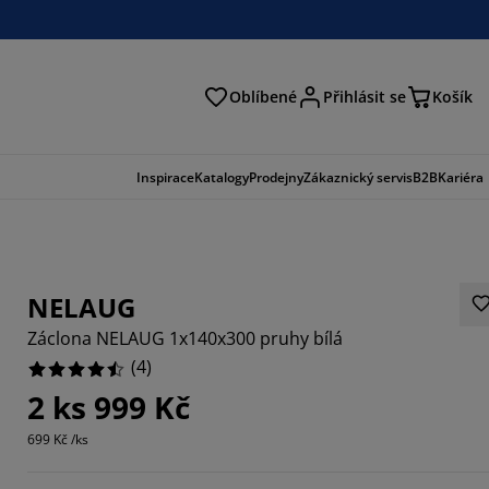
Oblíbené
Přihlásit se
Košík
at
Inspirace
Katalogy
Prodejny
Zákaznický servis
B2B
Kariéra
NELAUG
Záclona NELAUG 1x140x300 pruhy bílá
(
4
)
2 ks 999 Kč
699 Kč /ks