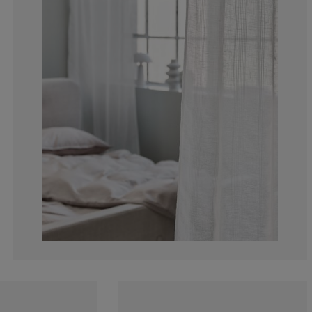
25%
0%
0%