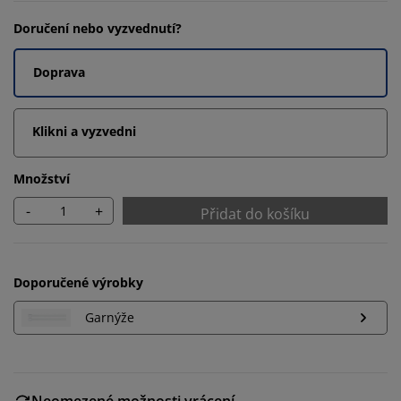
Doručení nebo vyzvednutí?
Doprava
Klikni a vyzvedni
Množství
-
+
Přidat do košíku
Doporučené výrobky
Garnýže
Neomezené možnosti vrácení