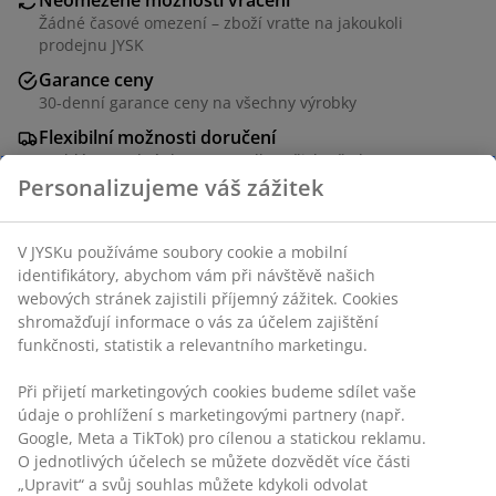
Žádné časové omezení – zboží vraťte na jakoukoli
prodejnu JYSK
Garance ceny
30-denní garance ceny na všechny výrobky
Flexibilní možnosti doručení
Rychlá a snadná doprava podle vašich představ
Personalizujeme váš zážitek
V JYSKu používáme soubory cookie a mobilní
100% bavlna (20 % recyklováno). Se skrytými poutky.
identifikátory, abychom vám při návštěvě našich
1xŠ140xV245 cm
webových stránek zajistili příjemný zážitek. Cookies
shromažďují informace o vás za účelem zajištění
funkčnosti, statistik a relevantního marketingu.
Skladová položka: 5095012
Při přijetí marketingových cookies budeme sdílet vaše
údaje o prohlížení s marketingovými partnery (např.
Google, Meta a TikTok) pro cílenou a statickou reklamu.
Specifikace
O jednotlivých účelech se můžete dozvědět více části
„Upravit“ a svůj souhlas můžete kdykoli odvolat