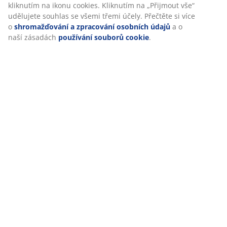
kliknutím na ikonu cookies. Kliknutím na „Přijmout vše“
udělujete souhlas se všemi třemi účely. Přečtěte si více
Hodnocení
o
shromažďování a zpracování osobních údajů
a o
naší zásadách
používání souborů cookie
.
(
21
)
Doprava