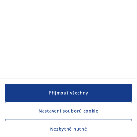
JYSK
CENTRÁLA
Sledovat JYSK
Přijmout všechny
Nastavení souborů cookie
Jsme hrdým partnerem Českého paralympijského týmu
Nezbytně nutné