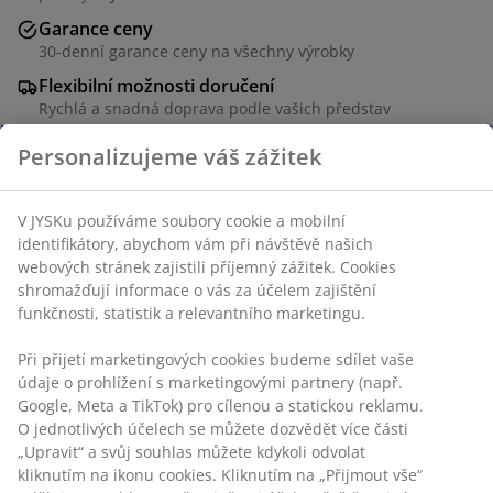
Garance ceny
30-denní garance ceny na všechny výrobky
Flexibilní možnosti doručení
Rychlá a snadná doprava podle vašich představ
Personalizujeme váš zážitek
Polyester. S očky. 1 x Š140 x V300 cm
V JYSKu používáme soubory cookie a mobilní
Skladová položka: 5088329
identifikátory, abychom vám při návštěvě našich
webových stránek zajistili příjemný zážitek. Cookies
shromažďují informace o vás za účelem zajištění
funkčnosti, statistik a relevantního marketingu.
Specifikace
Při přijetí marketingových cookies budeme sdílet vaše
údaje o prohlížení s marketingovými partnery (např.
Google, Meta a TikTok) pro cílenou a statickou reklamu.
Hodnocení
O jednotlivých účelech se můžete dozvědět více části
„Upravit“ a svůj souhlas můžete kdykoli odvolat
(
18
)