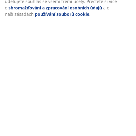
kliknutím na ikonu cookies. Kliknutím na „Přijmout vše“
udělujete souhlas se všemi třemi účely. Přečtěte si více
o
shromažďování a zpracování osobních údajů
a o naší
Doprava
zásadách
používání souborů cookie
.