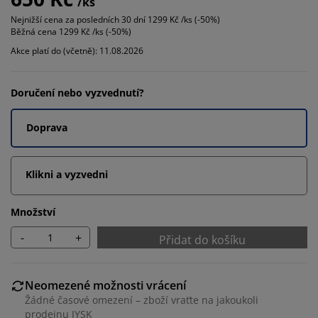
/ks
Nejnižší cena za posledních 30 dní
1299 Kč /ks (-50%)
Běžná cena
1299 Kč /ks (-50%)
Akce platí do (včetně): 11.08.2026
Doručení nebo vyzvednutí?
Doprava
Klikni a vyzvedni
Množství
-
+
Přidat do košíku
Neomezené možnosti vrácení
Žádné časové omezení – zboží vraťte na jakoukoli
prodejnu JYSK