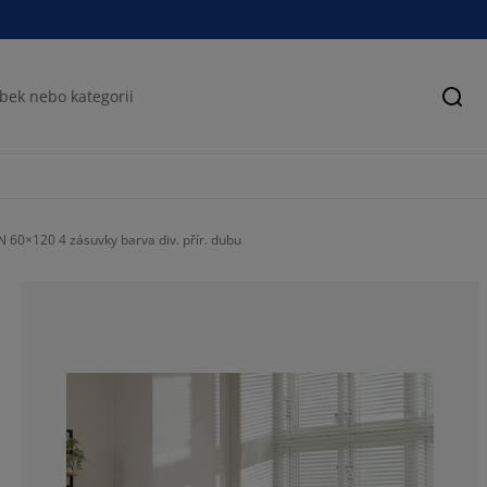
Hled
N 60×120 4 zásuvky barva div. přír. dubu
70%
17.5%