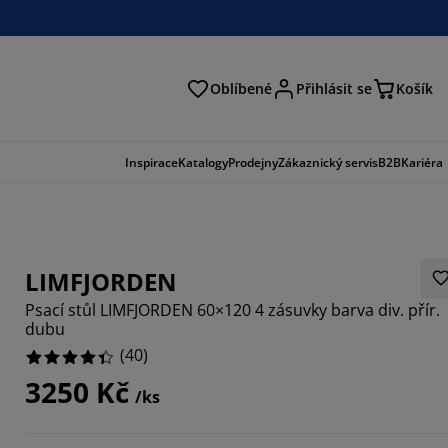
Oblíbené
Přihlásit se
Košík
at
Inspirace
Katalogy
Prodejny
Zákaznický servis
B2B
Kariéra
LIMFJORDEN
Psací stůl LIMFJORDEN 60×120 4 zásuvky barva div. přír.
dubu
(
40
)
3250 Kč
/ks