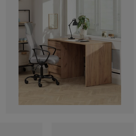
5%
0%
7.5%