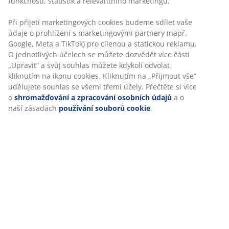
Specifikace
Hodnocení
(
139
)
Doprava