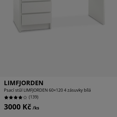
če o nábytek/doplňky
nkovní osvětlení
ostěradla
stelové rámy
větlení
5.0359712230215825%
mping
tní skříně
xspring rámy s úložným prostorem
mácnost
2.877697841726619%
17.26618705035971%
bytek do ložnice
šty
tský pokoj
tské matrace
aní
tské postele
o mazlíčky
LIMFJORDEN
Psací stůl LIMFJORDEN 60×120 4 zásuvky bílá
(
139
)
3000 Kč
/ks