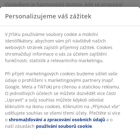
Výsledkem je harmonický domov, kde se propojují
přírodní materiály, měkké tvary a pečlivě vybrané
Personalizujeme váš zážitek
detaily, které společně vytvářejí klidné místo pro
každodenní život i chvíle odpočinku. Níže jsem pro vás
vybrala pár mých oblíbených produktů, které vám
V JYSKu používáme soubory cookie a mobilní
pomohou vytvořit si domov v podobném duchu.
identifikátory, abychom vám při návštěvě našich
webových stránek zajistili příjemný zážitek. Cookies
shromažďují informace o vás za účelem zajištění
funkčnosti, statistik a relevantního marketingu.
Při přijetí marketingových cookies budeme sdílet vaše
46 LET SKVĚLÝCH NABÍDEK
údaje o prohlížení s marketingovými partnery (např.
Více než 3500 prodejen ve 49 zemích po celém světě.
Google, Meta a TikTok) pro cílenou a statickou reklamu.
O jednotlivých účelech se můžete dozvědět více části
„Upravit“ a svůj souhlas můžete kdykoli odvolat
kliknutím na ikonu cookies. Kliknutím na „Přijmout vše“
udělujete souhlas se všemi třemi účely. Přečtěte si více
SKANDINÁVSKÉ KOŘENY
o
shromažďování a zpracování osobních údajů
a o
Působíme celosvětově, ale pocházíme ze Skandinávie.
naší zásadách
používání souborů cookie
.
Založeno roku 1979.