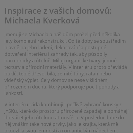
éče o nábytek/doplňky
enkovní osvětlení
rostěradla
ostelové rámy
světlení
Inspirace z vašich domovů:
emping
tní skříně
oxspring rámy s úložným prostorem
omácnost
Michaela Kverková
ábytek do ložnice
ošty
ětský pokoj
Jmenuji se Michaela a náš dům prošel před několika
lety kompletní rekonstrukcí. Od té doby se soustředím
ětské matrace
raní
hlavně na jeho ladění, dekorování a postupné
dotváření interiéru i zahrady tak, aby působily
ětské postele
ro mazlíčky
harmonicky a útulně. Miluji organické tvary, jemné
textury a přírodní materiály. V interiéru proto převládá
buklé, teplé dřevo, bílá, zemité tóny, ratan nebo
vídeňský výplet. Celý domov se nese v klidném,
přirozeném duchu, který podporuje pocit pohody a
lehkosti.
V interiéru ráda kombinuji i pečlivě vybrané kousky z
JYSKu, které do prostoru přirozeně zapadají a pomáhají
dotvářet jeho útulnou atmosféru. V poslední době do
něj vnáším také nové prvky, jako je krajka, která mě
okouzlila svou jemností a romantickým nádechem.