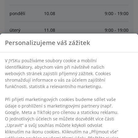
pondělí
10
.
08
9:00 - 19:00
úterý
11
.
08
9:00 - 19:00
Personalizujeme váš zážitek
středa
12
.
08
9:00 - 19:00
V JYSKu používáme soubory cookie a mobilní
čtvrtek
13
.
08
9:00 - 19:00
identifikátory, abychom vám při návštěvě našich
webových stránek zajistili příjemný zážitek. Cookies
pátek
14
.
08
9:00 - 19:00
shromažďují informace o vás za účelem zajištění
funkčnosti, statistik a relevantního marketingu.
sobota
15
.
08
9:00 - 18:00
Při přijetí marketingových cookies budeme sdílet vaše
údaje o prohlížení s marketingovými partnery (např.
Google, Meta a TikTok) pro cílenou a statickou reklamu.
Contact
O jednotlivých účelech se můžete dozvědět více části
„Upravit“ a svůj souhlas můžete kdykoli odvolat
Kontaktujte zákaznické centrum
kliknutím na ikonu cookies. Kliknutím na „Přijmout vše“