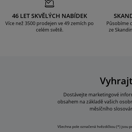
46 LET SKVĚLÝCH NABÍDEK
SKAN
Více než 3500 prodejen ve 49 zemích po
Působíme c
celém světě.
ze Skandin
Vyhraj
Dostávejte marketingové inform
obsahem na základě vašich osobní
měsíčního slosován
Všechna pole označená hvězdičkou (*) jsou p