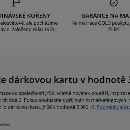
DINÁVSKÉ KOŘENY
GARANCE NA MA
elosvětově, ale pocházíme
Na matrace GOLD poskytu
ávie. Založeno roku 1979.
25 let.
te dárkovou kartu v hodnotě 
ace od společnosti JYSK, včetně novinek, soutěží, inspira
ch údajů. Pokud souhlasíte s přijímáním marketingových i
í o dárkovou kartu JYSK v hodnotě 3 000 Kč.
Podmínky sloso
ovinná