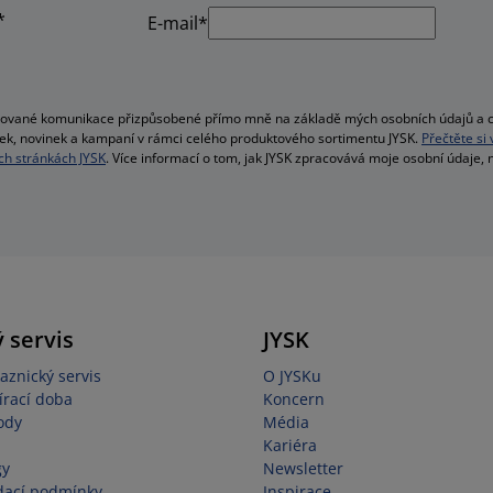
*
E-mail*
alizované komunikace přizpůsobené přímo mně na základě mých osobních údajů a c
bídek, novinek a kampaní v rámci celého produktového sortimentu JYSK.
Přečtěte si
h stránkách JYSK
. Více informací o tom, jak JYSK zpracovává moje osobní údaje,
 servis
JYSK
aznický servis
O JYSKu
írací doba
Koncern
ody
Média
Kariéra
gy
Newsletter
dací podmínky
Inspirace