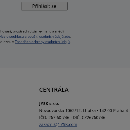
Přihlásit se
hování, prostřednictvím e-mailu a médií
 více o souhlasu a použití osobních údajů zde
.
 naleznu v
Zásadách ochrany osobních údajů
.
CENTRÁLA
JYSK s.r.o.
Novodvorská 1062/12, Lhotka
·
142 00 Praha 4
IČO: 267 60 746
·
DIČ: CZ26760746
zakaznik@JYSK.com