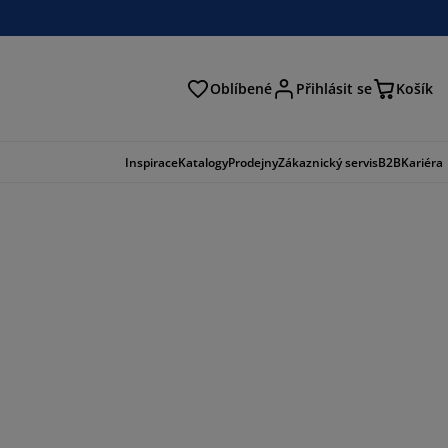
Oblíbené
Přihlásit se
Košík
at
Inspirace
Katalogy
Prodejny
Zákaznický servis
B2B
Kariéra