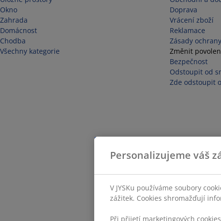
Okno
Doprava
Zahrada
Vrácení zboží
Domácnost
Reklamace
Chodba
Zásady ochrany
Všechny kategorie
Změnit povolen
Bezpečnost
Odstoupit od s
Zde odstoupit 
Personalizujeme váš zá
V JYSKu používáme soubory cookie
zážitek. Cookies shromažďují info
Při přijetí marketingových cookie