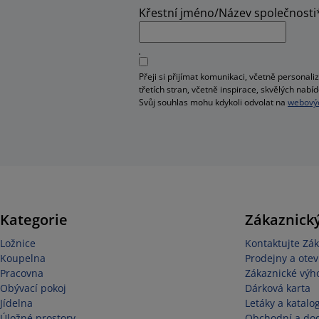
Křestní jméno/Název společnosti
Přeji si přijímat komunikaci, včetně person
třetích stran, včetně inspirace, skvělých na
Svůj souhlas mohu kdykoli odvolat na
webovýc
Kategorie
Zákaznický
Ložnice
Kontaktujte Zák
Koupelna
Prodejny a otev
Pracovna
Zákaznické výh
Obývací pokoj
Dárková karta
Jídelna
Letáky a katalo
Úložné prostory
Obchodní a do