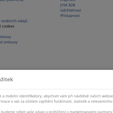
JYSK B2B
Udržitelnost
Přístupnost
 osobních údajů
í cookies
mlouvy
od smlouvy
žitek
 a mobilní identifikátory, abychom vám při návštěvě našich webovýc
rmace o vás za účelem zajištění funkčnosti, statistik a relevantníh
s budeme sdílet vaše údaje o prohlížení s marketingovými partnery 