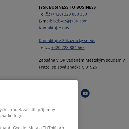
JYSK BUSINESS TO BUSINESS
Tel.č.:
(+420) 228 888 350
E-mail:
b2b-cz@JYSK.com
Kontaktujte nás
Kontaktujte Zákaznický servis
Tel.č.:
+420 228 884 565
Zapsána v OR vedeném Městským soudem v
Praze, spisová značka C 91926
Sledovat JYSK
h stránek zajistili příjemný
o marketingu.
(např. Google, Meta a TikTok) pro