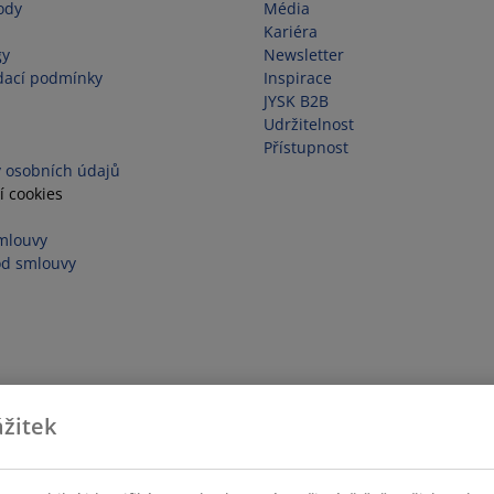
ody
Média
Kariéra
gy
Newsletter
dací podmínky
Inspirace
JYSK B2B
Udržitelnost
Přístupnost
 osobních údajů
í cookies
mlouvy
od smlouvy
žitek