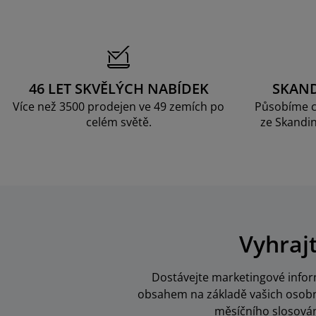
46 LET SKVĚLÝCH NABÍDEK
SKAN
Více než 3500 prodejen ve 49 zemích po
Působíme c
celém světě.
ze Skandin
Vyhraj
Dostávejte marketingové inform
obsahem na základě vašich osobní
měsíčního slosován