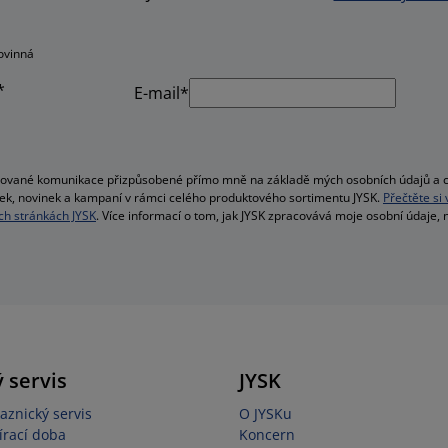
ovinná
*
E-mail*
alizované komunikace přizpůsobené přímo mně na základě mých osobních údajů a c
bídek, novinek a kampaní v rámci celého produktového sortimentu JYSK.
Přečtěte si
h stránkách JYSK
. Více informací o tom, jak JYSK zpracovává moje osobní údaje,
 servis
JYSK
aznický servis
O JYSKu
írací doba
Koncern