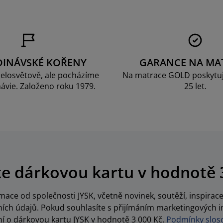
DINÁVSKÉ KOŘENY
GARANCE NA MA
elosvětově, ale pocházíme
Na matrace GOLD poskytu
ávie. Založeno roku 1979.
25 let.
te dárkovou kartu v hodnotě 
ace od společnosti JYSK, včetně novinek, soutěží, inspira
ch údajů. Pokud souhlasíte s přijímáním marketingových i
í o dárkovou kartu JYSK v hodnotě 3 000 Kč.
Podmínky sloso