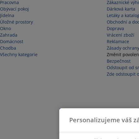
Pracovna
Zákaznické výh
Obývací pokoj
Dárková karta
Jídelna
Letáky a katalo
Úložné prostory
Obchodní a do
Okno
Doprava
Zahrada
Vrácení zboží
Domácnost
Reklamace
Chodba
Zásady ochrany
Všechny kategorie
Změnit povolen
Bezpečnost
Odstoupit od s
Zde odstoupit 
Personalizujeme váš zá