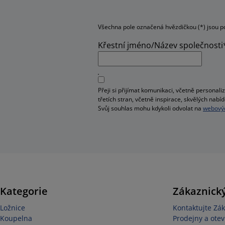
Všechna pole označená hvězdičkou (*) jsou p
Křestní jméno/Název společnosti
Přeji si přijímat komunikaci, včetně person
třetích stran, včetně inspirace, skvělých na
Svůj souhlas mohu kdykoli odvolat na
webovýc
Kategorie
Zákaznický
Ložnice
Kontaktujte Zák
Koupelna
Prodejny a otev