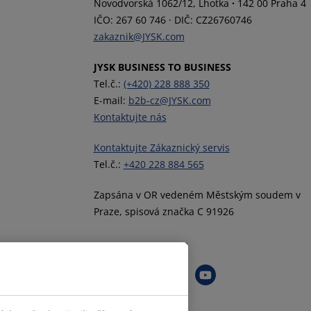
Novodvorská 1062/12, Lhotka
·
142 00 Praha 4
IČO: 267 60 746
·
DIČ: CZ26760746
zakaznik@JYSK.com
JYSK BUSINESS TO BUSINESS
Tel.č.:
(+420) 228 888 350
E-mail:
b2b-cz@JYSK.com
Kontaktujte nás
Kontaktujte Zákaznický servis
Tel.č.:
+420 228 884 565
Zapsána v OR vedeném Městským soudem v
Praze, spisová značka C 91926
Sledovat JYSK