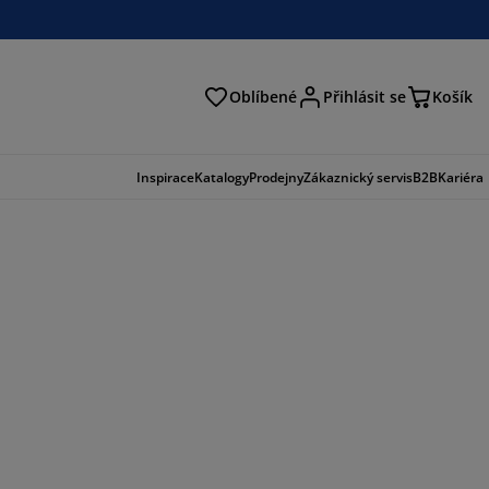
Oblíbené
Přihlásit se
Košík
at
Inspirace
Katalogy
Prodejny
Zákaznický servis
B2B
Kariéra