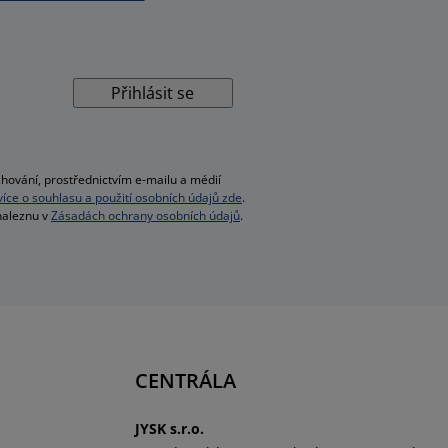
Přihlásit se
hování, prostřednictvím e-mailu a médií
 více o souhlasu a použití osobních údajů zde
.
 naleznu v
Zásadách ochrany osobních údajů
.
CENTRÁLA
JYSK s.r.o.