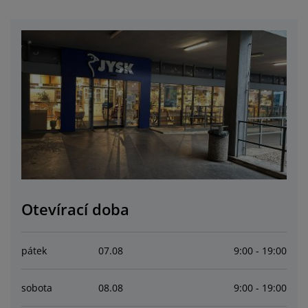
éče o nábytek/doplňky
enkovní osvětlení
rostěradla
ostelové rámy
světlení
emping
tní skříně
oxspring rámy s úložným prostorem
omácnost
ábytek do ložnice
ošty
ětský pokoj
ětské matrace
raní
ětské postele
ro mazlíčky
Otevírací doba
pátek
07
.
08
9:00 - 19:00
sobota
08
.
08
9:00 - 19:00