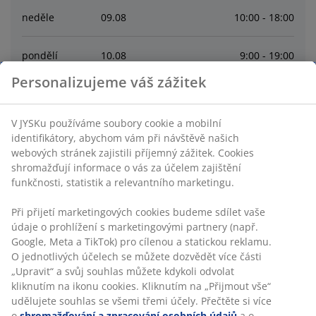
neděle
09
.
08
10:00 - 18:00
pondělí
10
.
08
9:00 - 19:00
Personalizujeme váš zážitek
úterý
11
.
08
9:00 - 19:00
V JYSKu používáme soubory cookie a mobilní
středa
12
.
08
9:00 - 19:00
identifikátory, abychom vám při návštěvě našich
webových stránek zajistili příjemný zážitek. Cookies
shromažďují informace o vás za účelem zajištění
čtvrtek
13
.
08
9:00 - 19:00
funkčnosti, statistik a relevantního marketingu.
Při přijetí marketingových cookies budeme sdílet vaše
Contact
údaje o prohlížení s marketingovými partnery (např.
Google, Meta a TikTok) pro cílenou a statickou reklamu.
Kontaktujte zákaznické centrum
O jednotlivých účelech se můžete dozvědět více části
„Upravit“ a svůj souhlas můžete kdykoli odvolat
kliknutím na ikonu cookies. Kliknutím na „Přijmout vše“
udělujete souhlas se všemi třemi účely. Přečtěte si více
o
shromažďování a zpracování osobních údajů
a o