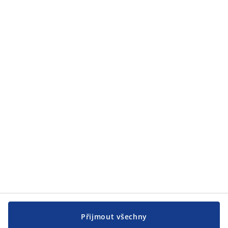
Zákaznický servis
Zákaznický servis
JYSK
JYSK
CENTRÁLA
Sledovat JYSK
Přijmout všechny