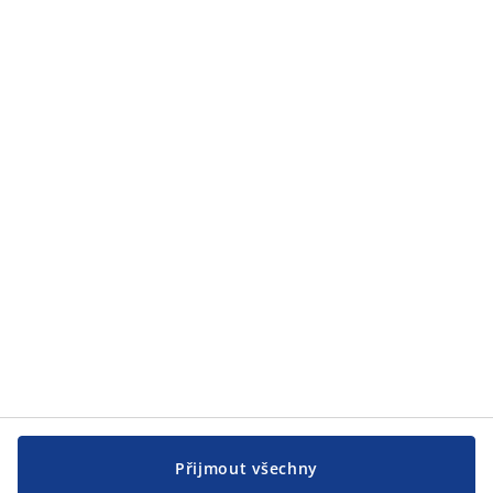
Zákaznický servis
Zákaznický servis
JYSK
JYSK
CENTRÁLA
Sledovat JYSK
Přijmout všechny