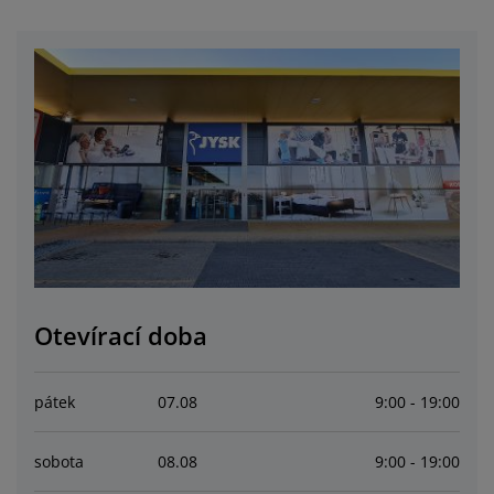
éče o nábytek/doplňky
enkovní osvětlení
rostěradla
ostelové rámy
světlení
emping
tní skříně
oxspring rámy s úložným prostorem
omácnost
ábytek do ložnice
ošty
ětský pokoj
ětské matrace
raní
ětské postele
ro mazlíčky
Otevírací doba
pátek
07
.
08
9:00 - 19:00
sobota
08
.
08
9:00 - 19:00