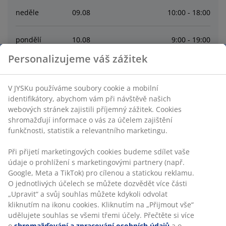
neděle
09
.
08
10:00 - 18:00
pondělí
10
.
08
9:00 - 19:00
Personalizujeme váš zážitek
úterý
11
.
08
9:00 - 19:00
V JYSKu používáme soubory cookie a mobilní
středa
12
.
08
9:00 - 19:00
identifikátory, abychom vám při návštěvě našich
webových stránek zajistili příjemný zážitek. Cookies
shromažďují informace o vás za účelem zajištění
čtvrtek
13
.
08
9:00 - 19:00
funkčnosti, statistik a relevantního marketingu.
Při přijetí marketingových cookies budeme sdílet vaše
Contact
údaje o prohlížení s marketingovými partnery (např.
Google, Meta a TikTok) pro cílenou a statickou reklamu.
Kontaktujte zákaznické centrum
O jednotlivých účelech se můžete dozvědět více části
„Upravit“ a svůj souhlas můžete kdykoli odvolat
kliknutím na ikonu cookies. Kliknutím na „Přijmout vše“
udělujete souhlas se všemi třemi účely. Přečtěte si více
o
shromažďování a zpracování osobních údajů
a o