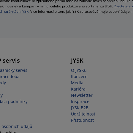
alizované komunikace přizpůsobené přímo mně na základě mých osobních údajů a c
bídek, novinek a kampaní v rámci celého produktového sortimentu JYSK.
Přečtěte si
h stránkách JYSK
. Více informací o tom, jak JYSK zpracovává moje osobní údaje,
 servis
JYSK
aznický servis
O JYSKu
írací doba
Koncern
ody
Média
Kariéra
gy
Newsletter
dací podmínky
Inspirace
JYSK B2B
Udržitelnost
Přístupnost
 osobních údajů
í cookies