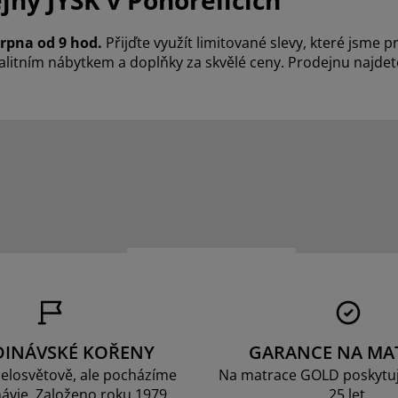
jny JYSK v Pohořelicích
srpna od 9 hod.
Přijďte využít limitované slevy, které jsme p
litním nábytkem a doplňky za skvělé ceny. Prodejnu najdet
DINÁVSKÉ KOŘENY
GARANCE NA MA
elosvětově, ale pocházíme
Na matrace GOLD poskytu
ávie. Založeno roku 1979.
25 let.