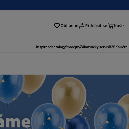
Oblíbené
Přihlásit se
Košík
at
Inspirace
Katalogy
Prodejny
Zákaznický servis
B2B
Kariéra