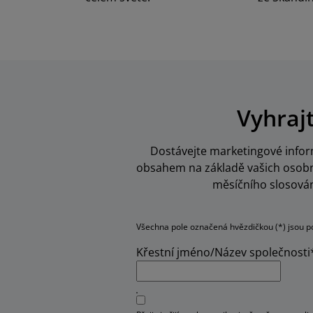
Vyhraj
Dostávejte marketingové inform
obsahem na základě vašich osobní
měsíčního slosován
Všechna pole označená hvězdičkou (*) jsou p
Křestní jméno/Název společnosti