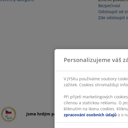
Bezpečnost
Odstoupit od s
Zde odstoupit 
Personalizujeme váš zá
V JYSKu používáme soubory cookie
zážitek. Cookies shromažďují info
Při přijetí marketingových cookie
cílenou a statickou reklamu. O je
kliknutím na ikonu cookies. Klikn
Jsme hrdým partnerem Českého paralympijského 
zpracování osobních údajů
a o n