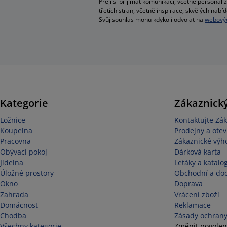
Přeji si přijímat komunikaci, včetně person
třetích stran, včetně inspirace, skvělých na
Svůj souhlas mohu kdykoli odvolat na
webovýc
Kategorie
Zákaznický
Ložnice
Kontaktujte Zák
Koupelna
Prodejny a otev
Pracovna
Zákaznické výh
Obývací pokoj
Dárková karta
Jídelna
Letáky a katalo
Úložné prostory
Obchodní a do
Okno
Doprava
Zahrada
Vrácení zboží
Domácnost
Reklamace
Chodba
Zásady ochrany
Všechny kategorie
Změnit povolen