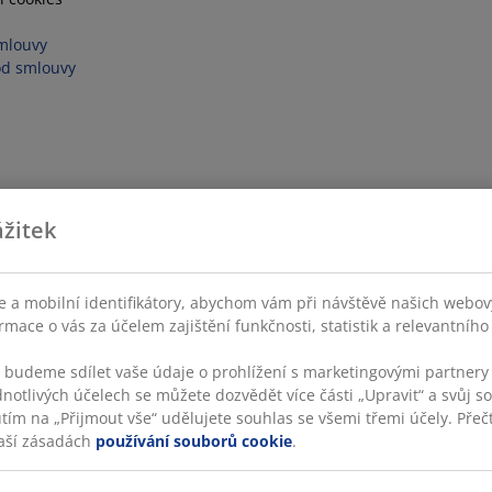
mlouvy
od smlouvy
žitek
 a mobilní identifikátory, abychom vám při návštěvě našich webovýc
rmace o vás za účelem zajištění funkčnosti, statistik a relevantníh
s budeme sdílet vaše údaje o prohlížení s marketingovými partnery 
dnotlivých účelech se můžete dozvědět více části „Upravit“ a svůj s
utím na „Přijmout vše“ udělujete souhlas se všemi třemi účely. Přečt
týmu
aší zásadách
používání souborů cookie
.