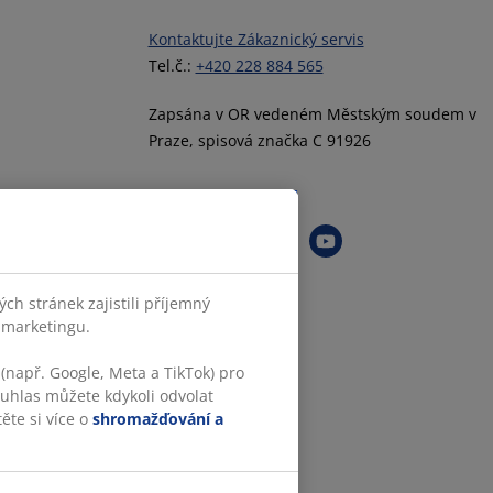
Kontaktujte Zákaznický servis
Tel.č.:
+420 228 884 565
Zapsána v OR vedeném Městským soudem v
Praze, spisová značka C 91926
Sledovat JYSK
h stránek zajistili příjemný
o marketingu.
(např. Google, Meta a TikTok) pro
ouhlas můžete kdykoli odvolat
ěte si více o
shromažďování a