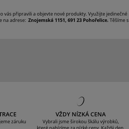
ro vás připravili a objevte nové produkty. Využijte jedinečné
e na adrese:
Znojemská 1151, 691 23 Pohořelice
.
Těšíme s
TRACE
VŽDY NÍZKÁ CENA
jeme záruku
Vybrali jsme širokou škálu výrobků,
které nabízíme za nízké ceny. Každý den.