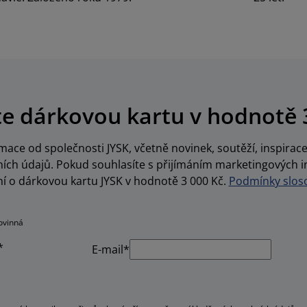
te dárkovou kartu v hodnotě 
ace od společnosti JYSK, včetně novinek, soutěží, inspira
ch údajů. Pokud souhlasíte s přijímáním marketingových i
í o dárkovou kartu JYSK v hodnotě 3 000 Kč.
Podmínky sloso
ovinná
*
E-mail*