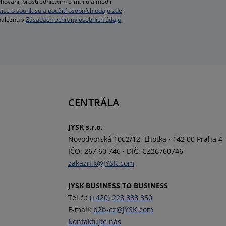
hování, prostřednictvím e-mailu a médií
 více o souhlasu a použití osobních údajů zde
.
 naleznu v
Zásadách ochrany osobních údajů
.
CENTRÁLA
JYSK s.r.o.
Novodvorská 1062/12, Lhotka
·
142 00 Praha 4
IČO: 267 60 746
·
DIČ: CZ26760746
zakaznik@JYSK.com
JYSK BUSINESS TO BUSINESS
Tel.č.:
(+420) 228 888 350
E-mail:
b2b-cz@JYSK.com
Kontaktujte nás