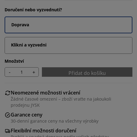
Doručení nebo vyzvednutí?
Doprava
Klikni a vyzvedni
Množství
-
+
Přidat do košíku
Neomezené možnosti vrácení
Žádné časové omezení – zboží vraťte na jakoukoli
prodejnu JYSK
Garance ceny
30-denní garance ceny na všechny výrobky
Flexibilní možnosti doručení
Rychlá a snadná doprava podle vašich představ