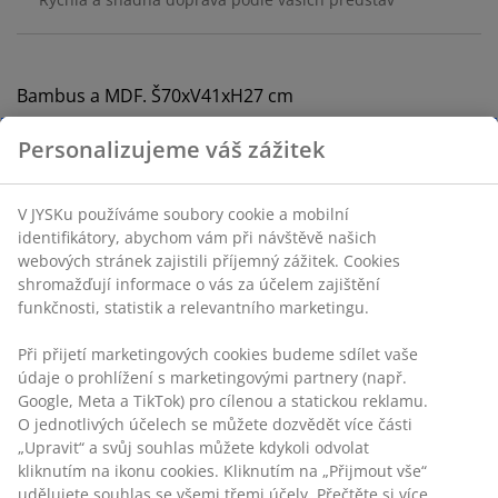
Bambus a MDF. Š70xV41xH27 cm
Personalizujeme váš zážitek
Skladová položka: 3601410
Návod k sestavení
V JYSKu používáme soubory cookie a mobilní
identifikátory, abychom vám při návštěvě našich
webových stránek zajistili příjemný zážitek. Cookies
shromažďují informace o vás za účelem zajištění
Specifikace
funkčnosti, statistik a relevantního marketingu.
Při přijetí marketingových cookies budeme sdílet vaše
údaje o prohlížení s marketingovými partnery (např.
Hodnocení
Google, Meta a TikTok) pro cílenou a statickou reklamu.
(
256
)
O jednotlivých účelech se můžete dozvědět více části
„Upravit“ a svůj souhlas můžete kdykoli odvolat
kliknutím na ikonu cookies. Kliknutím na „Přijmout vše“
udělujete souhlas se všemi třemi účely. Přečtěte si více