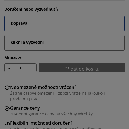
Doručení nebo vyzvednutí?
Doprava
Klikni a vyzvedni
Množství
-
+
Přidat do košíku
Neomezené možnosti vrácení
Žádné časové omezení – zboží vraťte na jakoukoli
prodejnu JYSK
Garance ceny
30-denní garance ceny na všechny výrobky
Flexibilní možnosti doručení
Rychlá a snadná doprava podle vašich představ