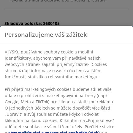
Skladová položka: 3630105
Personalizujeme váš zážitek
Návod k sestavení
V JYSKu používáme soubory cookie a mobilní
identifikátory, abychom vám při návštěvě našich
Specifikace
webových stránek zajistili příjemný zážitek. Cookies
shromažďují informace o vás za účelem zajištění
funkčnosti, statistik a relevantního marketingu.
Hodnocení
Při přijetí marketingových cookies budeme sdílet vaše
(
22
)
údaje o prohlížení s marketingovými partnery (např.
Google, Meta a TikTok) pro cílenou a statickou reklamu.
O jednotlivých účelech se můžete dozvědět více části
„Upravit“ a svůj souhlas můžete kdykoli odvolat
Doprava
kliknutím na ikonu cookies. Kliknutím na „Přijmout vše“
udělujete souhlas se všemi třemi účely. Přečtěte si více
o
shromažďování a zpracování osobních údajů
a o