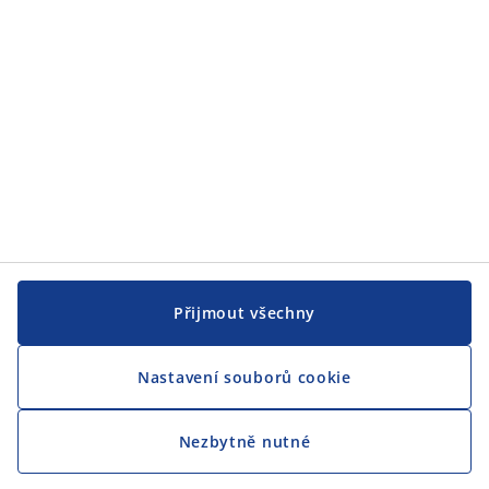
CENTRÁLA
Sledovat JYSK
Jsme hrdým partnerem Českého paralympijského týmu