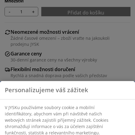
Množství
-
+
Přidat do košíku
Neomezené možnosti vrácení
Žádné časové omezení – zboží vraťte na jakoukoli
prodejnu JYSK
Garance ceny
30-denní garance ceny na všechny výrobky
Flexibilní možnosti doručení
Rychlá a snadná doprava podle vašich představ
Skladová položka: 3640395
Návod k sestavení