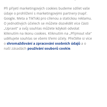
Specifikace
Hodnocení
(
137
)
Doprava
Personalizujeme váš zážitek