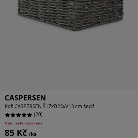
éče o nábytek/doplňky
enkovní osvětlení
rostěradla
ostelové rámy
světlení
emping
tní skříně
oxspring rámy s úložným prostorem
omácnost
ábytek do ložnice
ošty
ětský pokoj
ětské matrace
raní
ětské postele
ro mazlíčky
CASPERSEN
Koš CASPERSEN Š17xD23xV13 cm šedá
(
20
)
Nyní ještě nižší cena
85 Kč
/ks