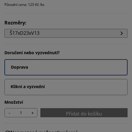
Původní cena: 125 Kč /ks
Rozměry
:
Š17xD23xV13
Doručení nebo vyzvednutí?
Doprava
Klikni a vyzvedni
Množství
-
+
Přidat do košíku