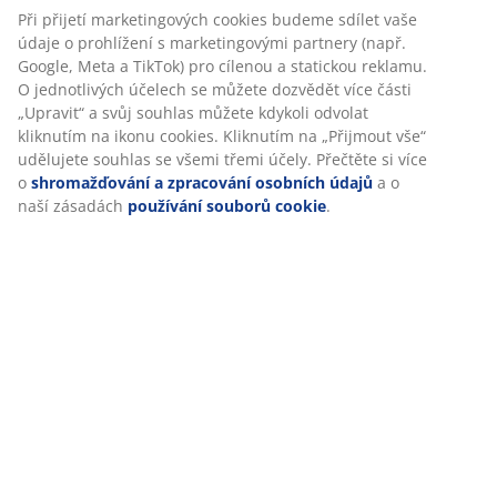
V JYSKu používáme soubory cookie a mobilní identifikátory,
Hodnocení
abychom vám při návštěvě našich webových stránek zajistili
příjemný zážitek. Cookies shromažďují informace o vás za
(
0
)
účelem zajištění funkčnosti, statistik a relevantního
marketingu.
Doprava
Při přijetí marketingových cookies budeme sdílet vaše údaje
o prohlížení s marketingovými partnery (např. Google, Meta
a TikTok) pro cílenou a statickou reklamu. O jednotlivých
účelech se můžete dozvědět více části „Upravit“ a svůj
souhlas můžete kdykoli odvolat kliknutím na ikonu cookies.
Kliknutím na „Přijmout vše“ udělujete souhlas se všemi
třemi účely. Přečtěte si více o
shromažďování a zpracování
osobních údajů
a o naší zásadách
používání souborů
cookie
.