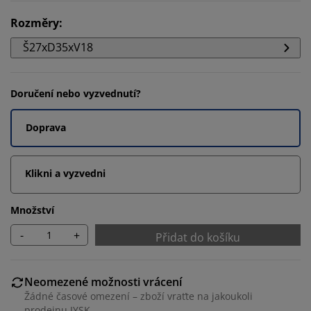
Rozměry
:
Š27xD35xV18
Doručení nebo vyzvednutí?
Doprava
Klikni a vyzvedni
Množství
-
+
Přidat do košíku
Neomezené možnosti vrácení
Žádné časové omezení – zboží vraťte na jakoukoli
prodejnu JYSK