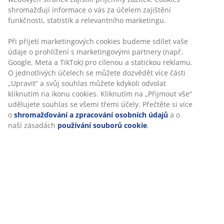
Š16xD25xV10 cm
Skladová položka: 4912044
Specifikace
Hodnocení
(
6
)
Doprava