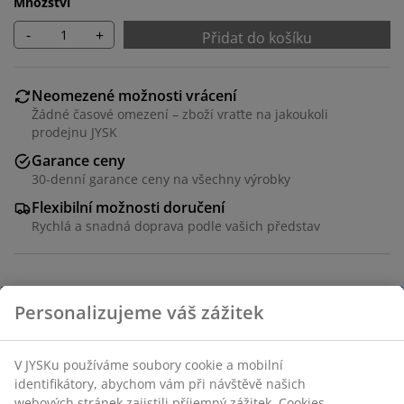
Množství
-
+
Přidat do košíku
Neomezené možnosti vrácení
Žádné časové omezení – zboží vraťte na jakoukoli
prodejnu JYSK
Garance ceny
30-denní garance ceny na všechny výrobky
Flexibilní možnosti doručení
Rychlá a snadná doprava podle vašich představ
Skládací koš vyrobený z plastu (100% recyklovaný) ve
světle modré barvě a stylovém designu, který zapadne
do každé domácnosti. Ideální pro ukládání všeho od
kancelářských potřeb a hobby předmětů po doplňky a
drobnosti v koupelně. Koš je stohovatelný, což
poskytuje chytré a prostorově úsporné řešení.