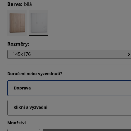
Barva
:
bílá
051%
4161%
124%
Rozměry
:
145x176
Doručení nebo vyzvednutí?
Doprava
Klikni a vyzvedni
Množství