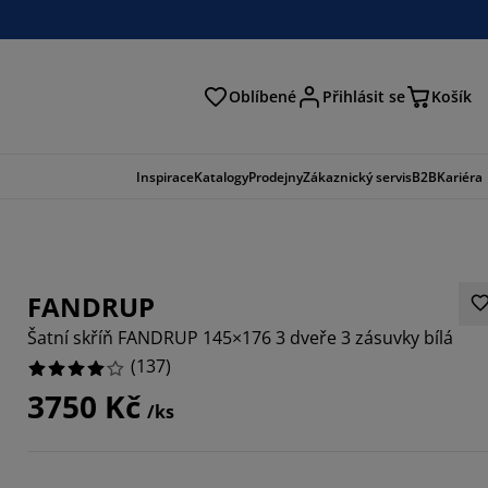
Oblíbené
Přihlásit se
Košík
at
Inspirace
Katalogy
Prodejny
Zákaznický servis
B2B
Kariéra
FANDRUP
Šatní skříň FANDRUP 145×176 3 dveře 3 zásuvky bílá
(
137
)
3750 Kč
/ks
3869%
854%