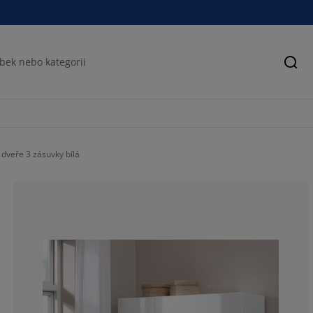
Hled
dveře 3 zásuvky bílá
61.3138686131
14.5985401459