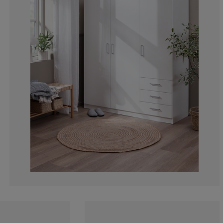
9.48905109489
5.83941605839
8.75912408759