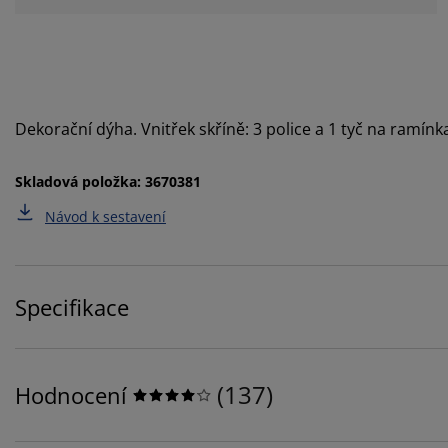
Dekorační dýha. Vnitřek skříně: 3 police a 1 tyč na ramí
Skladová položka: 3670381
Návod k sestavení
Specifikace
(
137
)
Hodnocení